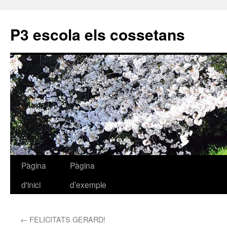
P3 escola els cossetans
Pàgina
Pàgina
Vés
d'inici
d’exemple
al
contingut
←
FELICITATS GERARD!