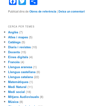
Facebook
Twitter
Comparteix
Publicat dins de
Obres de referència
|
Deixa un comentari
CERCA PER TEMES
Anglès
(7)
Atles i mapes
(5)
Catàlegs
(5)
Diaris i revistes
(10)
Docents
(15)
Eines digitals
(4)
Francès
(4)
Llengua aranesa
(1)
Llengua castellana
(6)
Llengua catalana
(22)
Matemàtiques
(1)
Medi Natural
(11)
Medi social
(18)
Mitjans Audiovisuals
(8)
Música
(8)