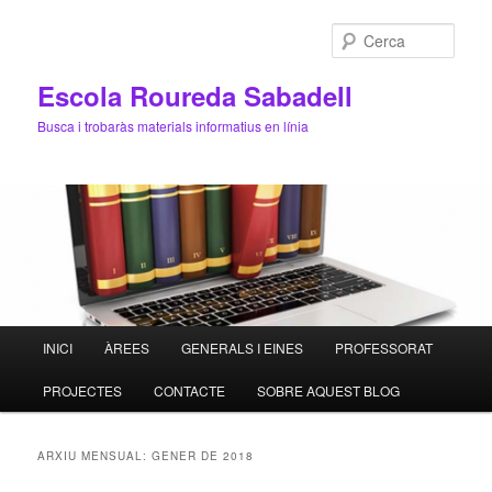
Cerca
Escola Roureda Sabadell
Busca i trobaràs materials informatius en línia
Menú
INICI
ÀREES
GENERALS I EINES
PROFESSORAT
Aneu
Aneu
principal
PROJECTES
CONTACTE
SOBRE AQUEST BLOG
al
al
contingut
contingut
ARXIU MENSUAL:
GENER DE 2018
principal
secundari