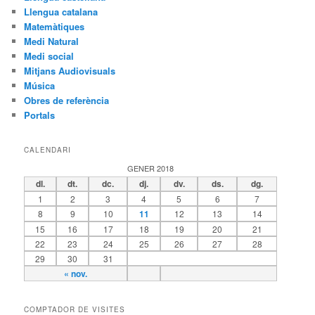
Llengua catalana
Matemàtiques
Medi Natural
Medi social
Mitjans Audiovisuals
Música
Obres de referència
Portals
CALENDARI
GENER 2018
dl.
dt.
dc.
dj.
dv.
ds.
dg.
1
2
3
4
5
6
7
8
9
10
11
12
13
14
15
16
17
18
19
20
21
22
23
24
25
26
27
28
29
30
31
« nov.
COMPTADOR DE VISITES