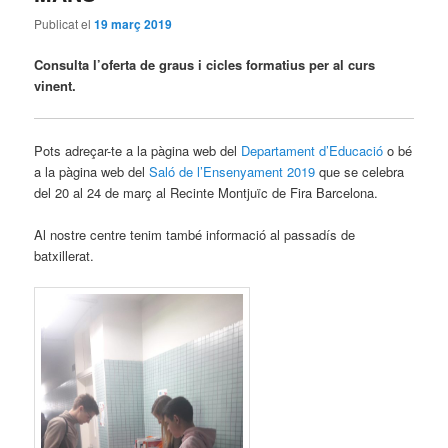
principal
secundari
Publicat el
19 març 2019
Consulta l’oferta de graus i cicles formatius per al curs
vinent.
Pots adreçar-te a la pàgina web del
Departament d’Educació
o bé
a la pàgina web del
Saló de l’Ensenyament 2019
que se celebra
del 20 al 24 de març al Recinte Montjuïc de Fira Barcelona.
Al nostre centre tenim també informació al passadís de
batxillerat.