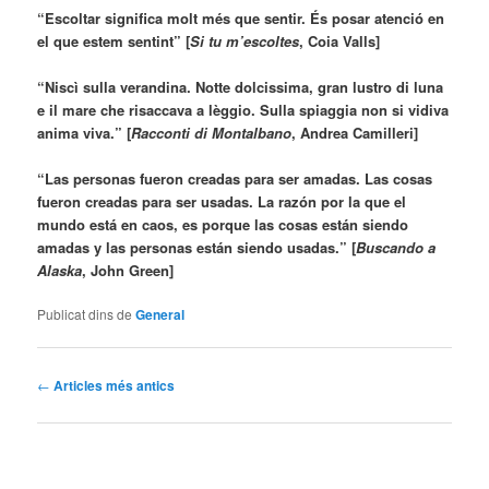
“Escoltar significa molt més que sentir. És posar atenció en
el que estem sentint” [
Si tu m’escoltes
, Coia Valls]
“Niscì sulla verandina. Notte dolcissima, gran lustro di luna
e il mare che risaccava a lèggio. Sulla spiaggia non si vidiva
anima viva.” [
Racconti di Montalbano
, Andrea Camilleri]
“Las personas fueron creadas para ser amadas. Las cosas
fueron creadas para ser usadas. La razón por la que el
mundo está en caos, es porque las cosas están siendo
amadas y las personas están siendo usadas.” [
Buscando a
Alaska
, John Green]
Publicat dins de
General
Navegació
←
Articles més antics
pels
articles