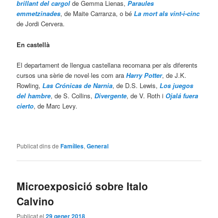
brillant del cargol
de Gemma Lienas,
Paraules
emmetzinades
, de Maite Carranza, o bé
La mort als vint-i-cinc
de Jordi Cervera.
En castellà
El departament de llengua castellana recomana per als diferents
cursos una sèrie de novel·les com ara
Harry Potter
, de J.K.
Rowling,
Las Crónicas de Narnia
, de D.S. Lewis,
Los juegos
del hambre
, de S. Collins,
Divergente
, de V. Roth i
Ojalá fuera
cierto
, de Marc Levy.
Publicat dins de
Famílies
,
General
Microexposició sobre Italo
Calvino
Publicat el
29 gener 2018