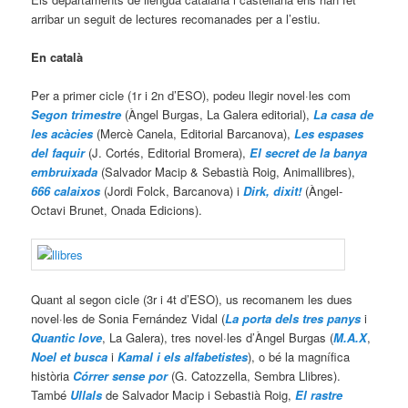
arribar un seguit de lectures recomanades per a l’estiu.
En català
Per a primer cicle (1r i 2n d’ESO), podeu llegir novel·les com
Segon trimestre
(Àngel Burgas, La Galera editorial),
La casa de
les acàcies
(Mercè Canela, Editorial Barcanova),
Les espases
del faquir
(J. Cortés, Editorial Bromera),
El secret de la banya
embruixada
(Salvador Macip & Sebastià Roig, Animallibres),
666 calaixos
(Jordi Folck, Barcanova) i
Dirk, dixit!
(Àngel-
Octavi Brunet, Onada Edicions).
Quant al segon cicle (3r i 4t d’ESO), us recomanem les dues
novel·les de Sonia Fernández Vidal (
La porta dels tres panys
i
Quantic love
, La Galera), tres novel·les d’Àngel Burgas (
M.A.X
,
Noel et busca
i
Kamal i els alfabetistes
), o bé la magnífica
història
Córrer sense por
(G. Catozzella, Sembra Llibres).
També
Ullals
de Salvador Macip i Sebastià Roig,
El rastre