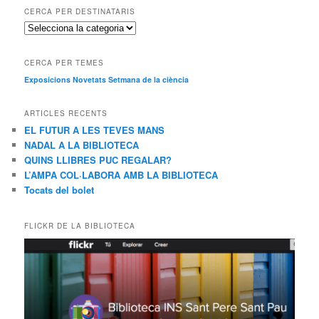
CERCA PER DESTINATARIS
C
e
r
CERCA PER TEMES
c
Exposicions
Novetats
Setmana de la ciència
a
p
e
ARTICLES RECENTS
r
EL FUTUR A LES TEVES MANS
d
NADAL A LA BIBLIOTECA
e
QUINS LLIBRES PUC REGALAR?
s
L’AMPA COL·LABORA AMB LA BIBLIOTECA
t
Tocats del bolet
i
n
a
FLICKR DE LA BIBLIOTECA
t
a
r
i
s