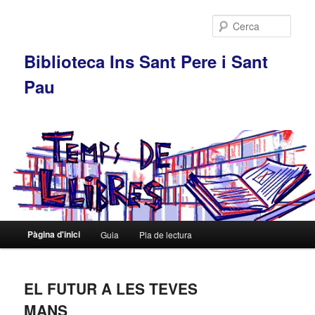
Cerca
Biblioteca Ins Sant Pere i Sant
Pau
Menú
Pàgina d'inici
Guia
Pla de lectura
Aneu
Aneu
principal
al
al
EL FUTUR A LES TEVES
contingut
contingut
MANS