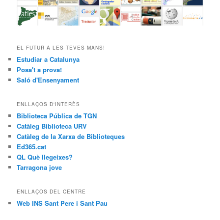
EL FUTUR A LES TEVES MANS!
Estudiar a Catalunya
Posa't a prova!
Saló d'Ensenyament
ENLLAÇOS D'INTERÈS
Biblioteca Pública de TGN
Catàleg Biblioteca URV
Catàleg de la Xarxa de Biblioteques
Ed365.cat
QL Què llegeixes?
Tarragona jove
ENLLAÇOS DEL CENTRE
Web INS Sant Pere i Sant Pau