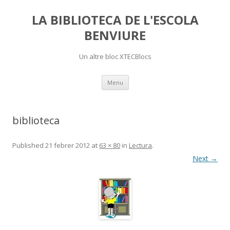
LA BIBLIOTECA DE L'ESCOLA
BENVIURE
Un altre bloc XTECBlocs
Skip
Menu
to
content
biblioteca
Published
21 febrer 2012
at
63 × 80
in
Lectura
.
Next →