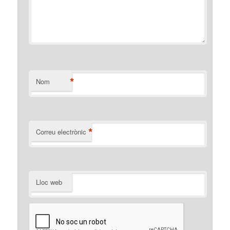
*
Nom
*
Correu electrònic
Lloc web