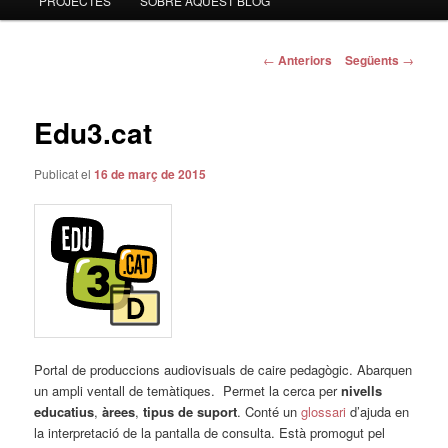
PROJECTES
SOBRE AQUEST BLOG
al
contingut
Navegació
←
Anteriors
Següents
→
pels
principal
articles
Edu3.cat
Publicat el
16 de març de 2015
Portal de produccions audiovisuals de caire pedagògic. Abarquen
un ampli ventall de temàtiques. Permet la cerca per
nivells
educatius
,
àrees
,
tipus de suport
. Conté un
glossari
d’ajuda en
la interpretació de la pantalla de consulta. Està promogut pel