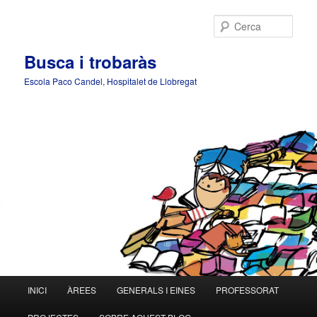
Cerca
Busca i trobaràs
Escola Paco Candel, Hospitalet de Llobregat
Menú
INICI
ÀREES
GENERALS I EINES
PROFESSORAT
Aneu
principal