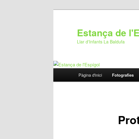
Estança de l'
Llar d'Infants La Baldufa
Menú
Pàgina d'inici
Fotografies
Aneu
principal
al
contingut
Prot
principal