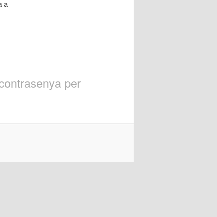
a a
 contrasenya per