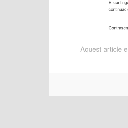
El conting
continuaci
Contrase
Aquest article 