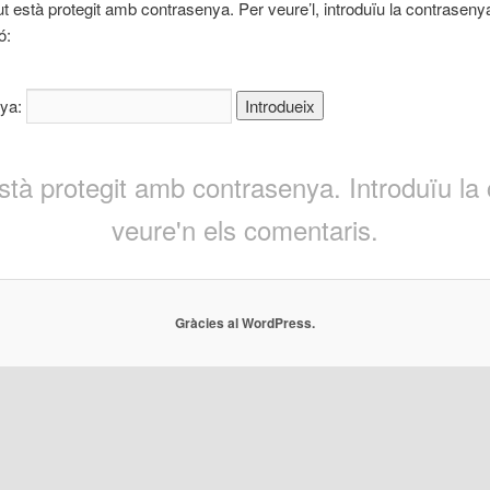
ut està protegit amb contrasenya. Per veure’l, introduïu la contraseny
ó:
nya:
està protegit amb contrasenya. Introduïu la
veure'n els comentaris.
Gràcies al WordPress.