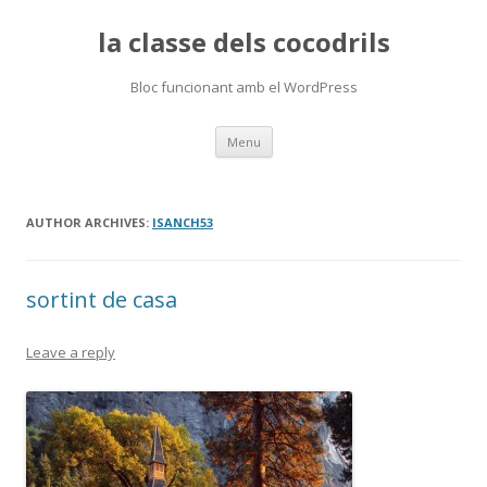
la classe dels cocodrils
Bloc funcionant amb el WordPress
Skip
Menu
to
content
AUTHOR ARCHIVES:
ISANCH53
sortint de casa
Leave a reply