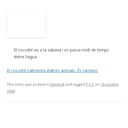
El cocodril viu a la sabana i es passa molt de temps
dintre l’aigua.
El cocodril s’alimenta d’altres animals. És carnívor.
This entry was posted in
General
and tagged
P-5 C
on
14 octubre
2009
.