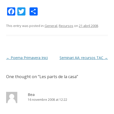
F
T
C
ac
w
o
e
itt
m
This entry was posted in
General
,
Recursos
on
21 abril 2008
.
b
er
p
o
ar
o
te
k
ix
Post
←
Poema Primavera Inici
Seminari AA: recursos TAC
→
navigation
One thought on “
Les parts de la casa
”
Bea
16 novembre 2008 at 12:22