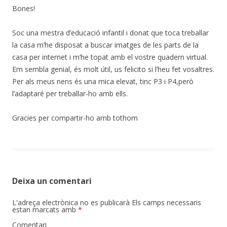
Bones!
Soc una mestra d’educació infantil i donat que toca treballar
la casa m’he disposat a buscar imatges de les parts de la
casa per internet i m’he topat amb el vostre quadern virtual.
Em sembla genial, és molt útil, us felicito si l’heu fet vosaltres.
Per als meus nens és una mica elevat, tinc P3 i P4,però
l’adaptaré per treballar-ho amb ells.
Gracies per compartir-ho amb tothom
Deixa un comentari
L'adreça electrònica no es publicarà
Els camps necessaris
estan marcats amb
*
Comentari