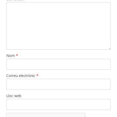
Nom
*
Correu electrònic
*
Lloc web