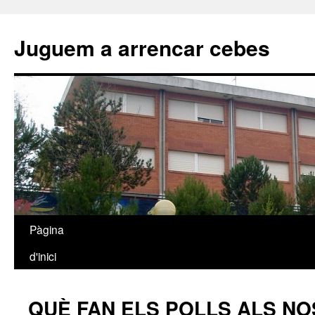
Juguem a arrencar cebes
Pàgina
Vés
d'inici
al
contingut
QUÈ FAN ELS POLLS ALS N