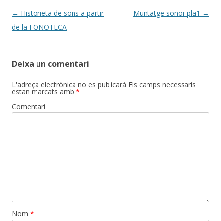
Post
←
Historieta de sons a partir
Muntatge sonor pla1
→
navigation
de la FONOTECA
Deixa un comentari
L'adreça electrònica no es publicarà
Els camps necessaris
estan marcats amb
*
Comentari
Nom
*