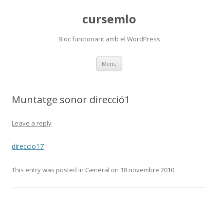
cursemlo
Bloc funcionant amb el WordPress
Skip
Menu
to
content
Muntatge sonor direcció1
Leave a reply
direccio17
This entry was posted in
General
on
18 novembre 2010
.