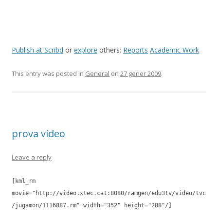
Publish at Scribd
or
explore
others:
Reports
Academic Work
This entry was posted in
General
on
27 gener 2009
.
prova vídeo
Leave a reply
[kml_rm
movie="http://video.xtec.cat:8080/ramgen/edu3tv/video/tvc
/jugamon/1116887.rm" width="352" height="288"/]