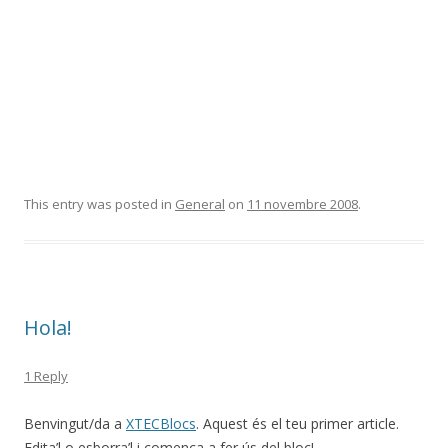
This entry was posted in
General
on
11 novembre 2008
.
Hola!
1 Reply
Benvingut/da a
XTECBlocs
. Aquest és el teu primer article.
Edita’l o esborra’l i comença a fer ús del bloc!