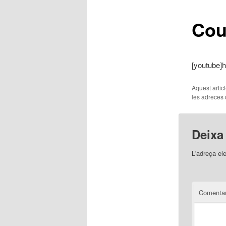
Cou
principal
[youtube]
Aquest artic
les adreces d
Deixa
L'adreça el
Comentar