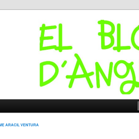
I – Bloc d'Anglès
ME ARACIL VENTURA