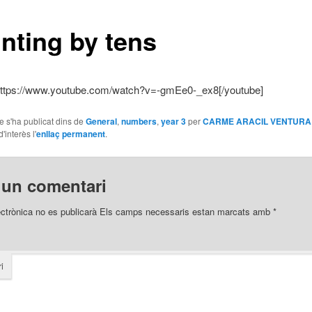
nting by tens
https://www.youtube.com/watch?v=-gmEe0-_ex8[/youtube]
le s'ha publicat dins de
General
,
numbers
,
year 3
per
CARME ARACIL VENTURA
'interès l'
enllaç permanent
.
 un comentari
ectrònica no es publicarà
Els camps necessaris estan marcats amb
*
i