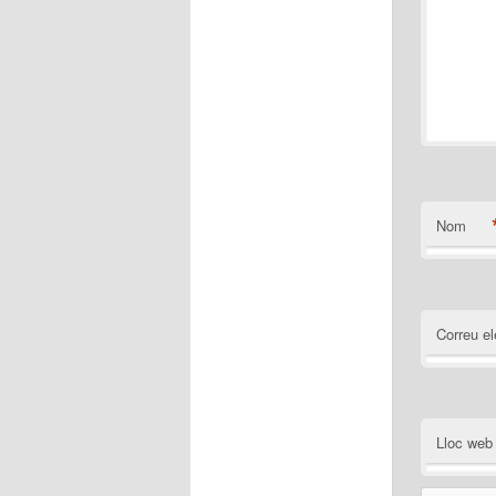
Nom
Correu el
Lloc web