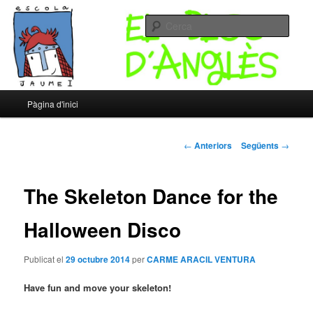
Un altre bloc d’XTECBlocs
Cerca
Escola Jaume I – Bloc d'Anglès
Menú
Pàgina d'inici
Aneu
principal
al
Navegació
←
Anteriors
Següents
→
pels
contingut
articles
The Skeleton Dance for the
principal
Halloween Disco
Publicat el
29 octubre 2014
per
CARME ARACIL VENTURA
Have fun and move your skeleton!