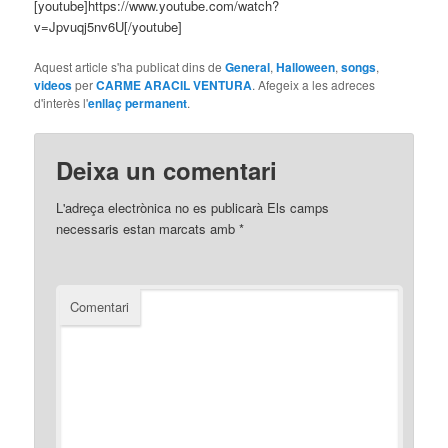
[youtube]https://www.youtube.com/watch?
v=Jpvuqj5nv6U[/youtube]
Aquest article s'ha publicat dins de
General
,
Halloween
,
songs
,
videos
per
CARME ARACIL VENTURA
. Afegeix a les adreces
d'interès l'
enllaç permanent
.
Deixa un comentari
L'adreça electrònica no es publicarà
Els camps
necessaris estan marcats amb
*
Comentari