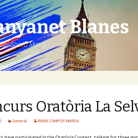
anyanet Blanes
legi Santa Maria
curs Oratòria La Sel
0
General
RIERA CAMPOY MARGA
s have participated in the Oratòria Contest, talking for three mi