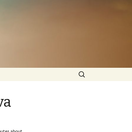
Cerca:
va
nutes about