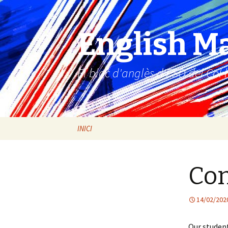
English M
El bloc d'anglès d'ESO del Col·
Vés
INICI
al
contingut
Con
14/02/202
Our student