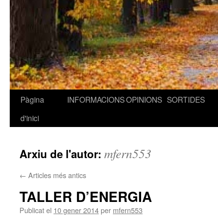
Pàgina
INFORMACIONS
OPINIONS
SORTIDES
Vés
d'inici
al
contingut
mfern553
Arxiu de l'autor:
←
Articles més antics
TALLER D’ENERGIA
Publicat el
10 gener 2014
per
mfern553