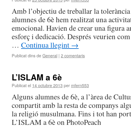
Amb l’objectiu de treballar la tolerància 
alumnes de 6è hem realitzat una activitat 
emocional. Havien de crear una figura a
esforç i dedicació. Després veurien com 
…
Continua llegint
→
Publicat dins de
General
|
2 comentaris
L’ISLAM a 6è
Publicat el
14 octubre 2013
per
mfern553
Alguns alumnes de 6è, a l’àrea de Cultu
compartit amb la resta de companys alg
la religió musulmana. Fins i tot han porta
L’ISLAM a 6è on PhotoPeach