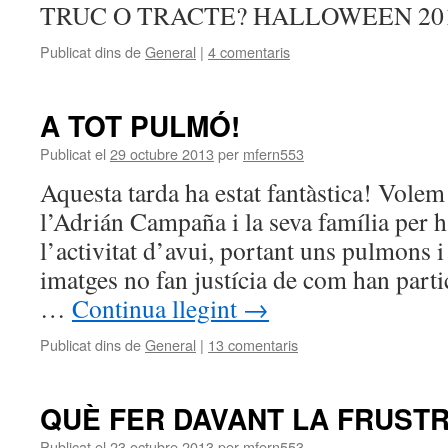
TRUC O TRACTE? HALLOWEEN 2013
Publicat dins de
General
|
4 comentaris
A TOT PULMÓ!
Publicat el
29 octubre 2013
per
mfern553
Aquesta tarda ha estat fantàstica! Volem
l’Adrián Campaña i la seva família per h
l’activitat d’avui, portant uns pulmons i
imatges no fan justícia de com han parti
…
Continua llegint
→
Publicat dins de
General
|
13 comentaris
QUÈ FER DAVANT LA FRUST
Publicat el
23 octubre 2013
per
mfern553