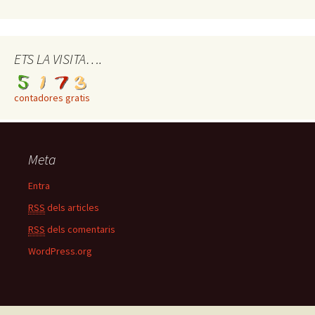
ETS LA VISITA….
contadores gratis
Meta
Entra
RSS
dels articles
RSS
dels comentaris
WordPress.org