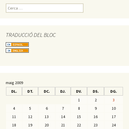
C
e
r
c
a
TRADUCCIÓ DEL BLOC
:
maig 2009
DL.
DT.
DC.
DJ.
DV.
DS.
DG.
1
2
3
4
5
6
7
8
9
10
11
12
13
14
15
16
17
18
19
20
21
22
23
24