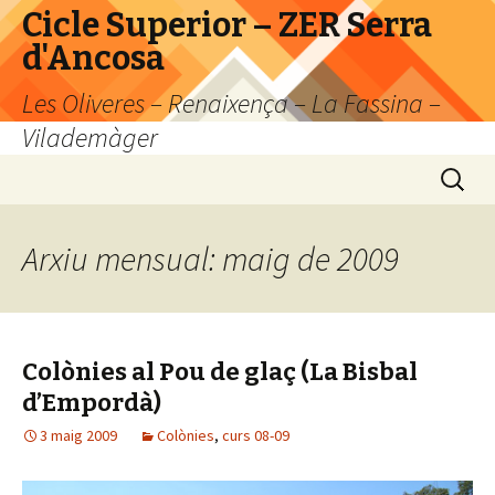
Cicle Superior – ZER Serra
d'Ancosa
Les Oliveres – Renaixença – La Fassina –
Vilademàger
Vés
Cerca:
al
contingut
Arxiu mensual: maig de 2009
Colònies al Pou de glaç (La Bisbal
d’Empordà)
3 maig 2009
Colònies
,
curs 08-09