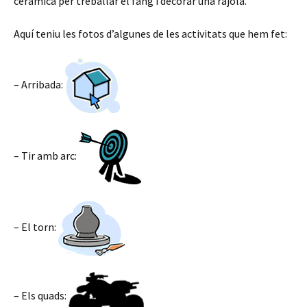
ceràmica per treballar el fang i decorar una rajola.
Aquí teniu les fotos d’algunes de les activitats que hem fet:
– Arribada:
– Tir amb arc:
– El torn:
– Els quads: