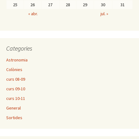
25
26
27
28
29
30
31
« abr.
jul. »
Categories
Astronomia
Colònies
curs 08-09
curs 09-10
curs 10-11
General
Sortides