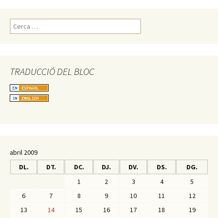
C
e
r
c
a
TRADUCCIÓ DEL BLOC
:
abril 2009
DL.
DT.
DC.
DJ.
DV.
DS.
DG.
1
2
3
4
5
6
7
8
9
10
11
12
13
14
15
16
17
18
19