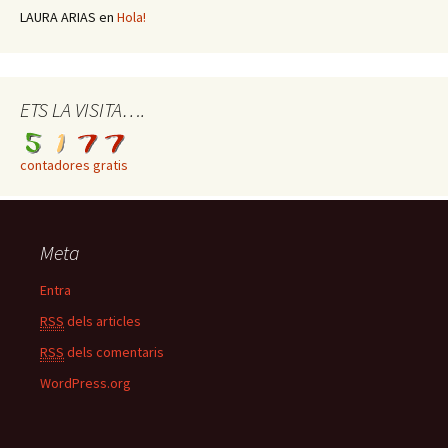
LAURA ARIAS
en
Hola!
ETS LA VISITA….
contadores gratis
Meta
Entra
RSS
dels articles
RSS
dels comentaris
WordPress.org