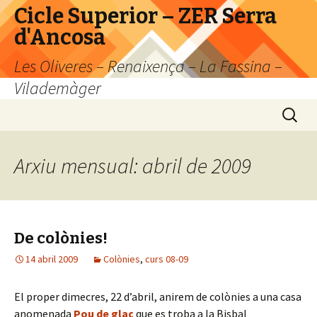
Cicle Superior – ZER Serra
d'Ancosa
Les Oliveres – Renaixença – La Fassina –
Vilademàger
Vés
Cerca:
al
contingut
Arxiu mensual: abril de 2009
De colònies!
14 abril 2009
Colònies
,
curs 08-09
El proper dimecres, 22 d’abril, anirem de colònies a una casa
anomenada
Pou de glaç
que es troba a la Bisbal