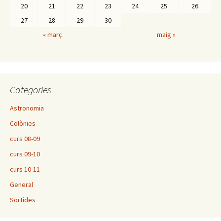
20
21
22
23
24
25
26
27
28
29
30
« març
maig »
Categories
Astronomia
Colònies
curs 08-09
curs 09-10
curs 10-11
General
Sortides