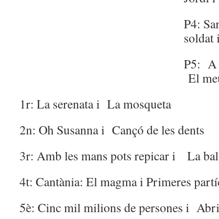
P4: San
soldat 
P5: A 
El meu
1r: La serenata i La mosqueta
2n: Oh Susanna i Cançó de les dents
3r: Amb les mans pots repicar i La bal
4t: Cantània: El magma i Primeres partí
5è: Cinc mil milions de persones i Abril