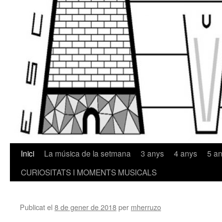
Inici
La música de la setmana
3 anys
4 anys
5 a
Vés
CURIOSITATS I MOMENTS MUSICALS
al
contingut
Publicat el
8 de gener de 2018
per
mherruzo