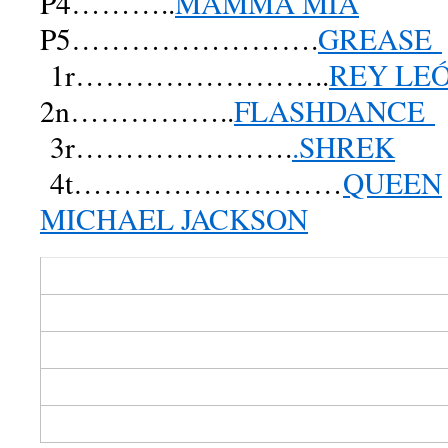
P4………..
MAMMA MIA
P5…………………….
GREASE
1r……………………..
REY LE
2n……………..
FLASHDANCE
3r………………….
.SHREK
4t………………………
QUEEN
MICHAEL JACKSON