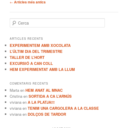
Navegació
←
Articles més antics
pels
articles
C
e
r
c
ARTICLES RECENTS
a
EXPERIMENTEM AMB XOCOLATA
L’ÚLTIM DIA DEL TRIMESTRE
TALLER DE L’HORT
EXCURSIÓ A CAN COLL
HEM EXPERIMENTAT AMB LA LLUM
COMENTARIS RECENTS
Marta
en
HEM ANAT AL MNAC
Cristina
en
SORTIDA A CA L’ARNÚS
viviana
en
A LA PLATJA!!!
viviana
en
TENIM UNA CARGOLERA A LA CLASSE
viviana
en
DOLÇOS DE TARDOR