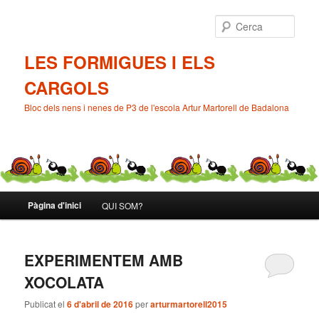
Cerca
LES FORMIGUES I ELS
CARGOLS
Bloc dels nens i nenes de P3 de l'escola Artur Martorell de Badalona
Menú
Pàgina d'inici
QUI SOM?
Aneu
Aneu
principal
al
al
EXPERIMENTEM AMB
contingut
contingut
XOCOLATA
principal
secundari
Publicat el
6 d'abril de 2016
per
arturmartorell2015