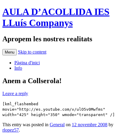
AULA D’ACOLLIDA IES
LLuís Companys
Apropem les nostres realitats
Skip to content
Menu
Pàgina d'inici
Info
Anem a Collserola!
Leave a reply
[kml_flashembed
movie="http://es.youtube.com/v/ulO5v0Mwfms"
width="425" height="350" wmode="transparent" /]
This entry was posted in
General
on
12 novembre 2008
by
rlopez57
.