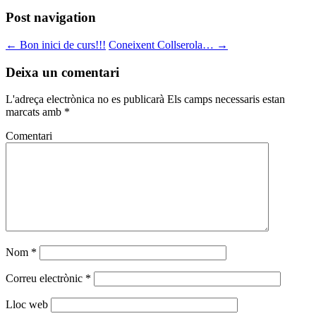
Post navigation
←
Bon inici de curs!!!
Coneixent Collserola…
→
Deixa un comentari
L'adreça electrònica no es publicarà
Els camps necessaris estan
marcats amb
*
Comentari
Nom
*
Correu electrònic
*
Lloc web