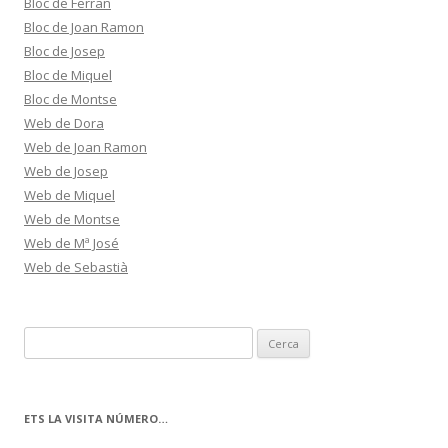
Bloc de Ferran
Bloc de Joan Ramon
Bloc de Josep
Bloc de Miquel
Bloc de Montse
Web de Dora
Web de Joan Ramon
Web de Josep
Web de Miquel
Web de Montse
Web de Mª José
Web de Sebastià
C
e
r
c
ETS LA VISITA NÚMERO…
a