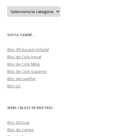
C
a
t
e
g
o
r
VISITA TAMBÉ...
i
e
s
Bloc d’Educació Infantil
Bloc de Cicle Inicial
Bloc de Cicle Mitjà
Bloc de Cicle Superior
Bloc del ceipflix
Bloc LIC
WEBS I BLOCS DE MESTRES
Bloc d’Oscar
Bloc de Carme