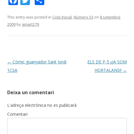
F
T
C
ac
w
o
e
itt
m
This entry was posted in
Cicle Inicial
,
Número 53
on
8 setembre
2009
by
amart279
.
b
er
p
o
ar
o
te
k
ix
Post
←
Còmic guanyador Sant Jordi
ELS DE P-5 ¡¡JA SOM
navigation
1CSA
HORTALANS!!
→
Deixa un comentari
L'adreça electrònica no es publicarà
Comentari