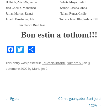
Helbich, Ariel Alejandro
Sabaté Moya, Judith
Jied Cheikh, Mohamed
Sampé Losada, Anna
Julian Martos, Remei
Talarn Roger, Gisèle
Jurado Fernández, Alex
Tomala Jaramillo, Joshua Kill
Torreblanca Buil, Izan
Bon estiu a tothom!!!
F
T
C
ac
w
o
e
itt
m
This entry was posted in
Educació Infantil
,
Número 53
on
8
setembre 2009
by
Maria José
.
b
er
p
o
ar
o
te
k
ix
Post
←
Egipte
Còmic guanyador Sant Jordi
navigation
1CSA
→