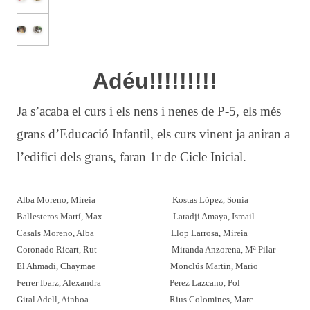
Adéu!!!!!!!!!
Ja s’acaba el curs i els nens i nenes de P-5, els més
grans d’Educació Infantil, els curs vinent ja aniran a
l’edifici dels grans, faran 1r de Cicle Inicial.
Alba Moreno, Mireia
Kostas López, Sonia
Ballesteros Martí, Max
Laradji Amaya, Ismail
Casals Moreno, Alba
Llop Larrosa, Mireia
Coronado Ricart, Rut
Miranda Anzorena, Mª Pilar
El Ahmadi, Chaymae
Monclús Martin, Mario
Ferrer Ibarz, Alexandra
Perez Lazcano, Pol
Giral Adell, Ainhoa
Rius Colomines, Marc