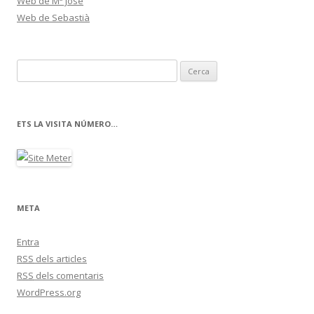
Web de Mª José
Web de Sebastià
C
e
r
c
ETS LA VISITA NÚMERO…
a
:
META
Entra
RSS
dels articles
RSS
dels comentaris
WordPress.org