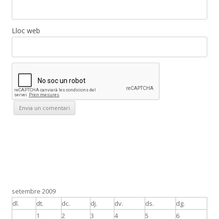
Lloc web
setembre 2009
dl.
dt.
dc.
dj.
dv.
ds.
dg.
1
2
3
4
5
6