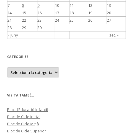
7
8
9
10
11
12
13
14
15
16
17
18
19
20
21
22
23
24
25
26
27
28
29
30
« juny
set. »
CATEGORIES
C
a
t
e
g
o
r
VISITA TAMBÉ...
i
e
s
Bloc d’Educació Infantil
Bloc de Cicle Inicial
Bloc de Cicle Mitjà
Bloc de Cicle Superior