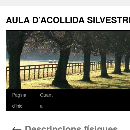
AULA D’ACOLLIDA SILVEST
Pàgina
Quant
Vés
d'inici
a
al
contingut
←
Descripcions físiques