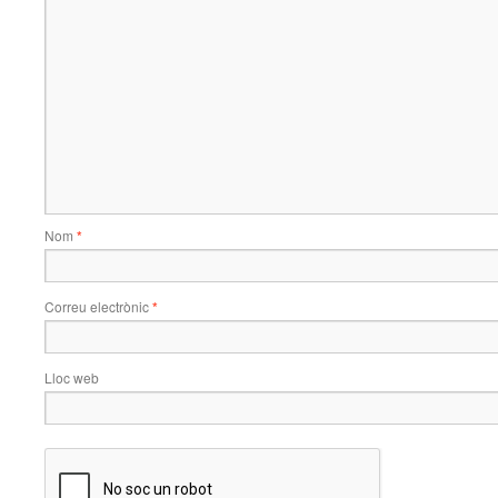
Nom
*
Correu electrònic
*
Lloc web