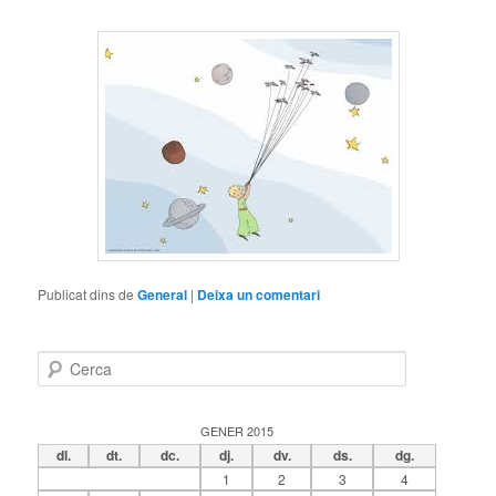
Publicat dins de
General
|
Deixa un comentari
C
e
r
c
GENER 2015
a
dl.
dt.
dc.
dj.
dv.
ds.
dg.
1
2
3
4