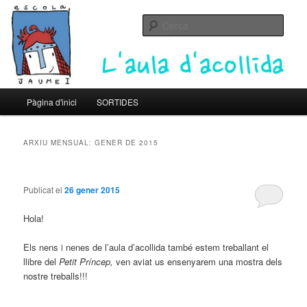
Un altre bloc d’XTECBlocs
Cerca
L'Aula d'acollida de l'Escola Jaume
I
Menú
Pàgina d'inici
SORTIDES
Aneu
Aneu
principal
al
al
ARXIU MENSUAL:
GENER DE 2015
contingut
contingut
Publicat el
26 gener 2015
principal
secundari
Hola!
Els nens i nenes de l’aula d’acollida també estem treballant el
llibre del
Petit Príncep,
ven aviat us ensenyarem una mostra dels
nostre treballs!!!