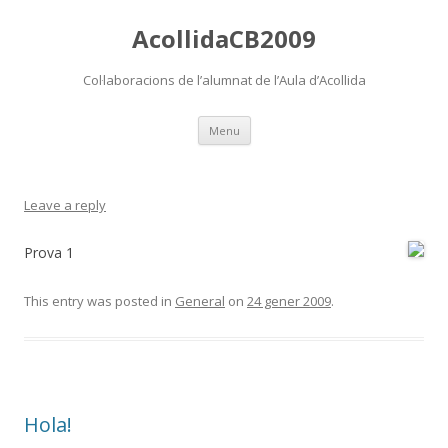
AcollidaCB2009
Col·laboracions de l’alumnat de l’Aula d’Acollida
Skip
Menu
to
content
Leave a reply
Prova 1
This entry was posted in
General
on
24 gener 2009
.
Hola!