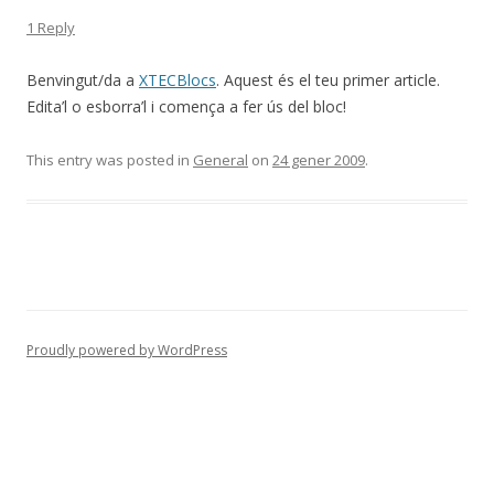
1 Reply
Benvingut/da a
XTECBlocs
. Aquest és el teu primer article.
Edita’l o esborra’l i comença a fer ús del bloc!
This entry was posted in
General
on
24 gener 2009
.
Proudly powered by WordPress