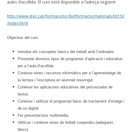
aules d’acollida. El curs està disponible a l’adreça següent:
http://www.xtec.cat/formaciotic/dvdformacio/materials/td150
/index.html
Objectius del curs:
Introduir els conceptes bàsics del treball amb l’ordinador.
Presentar diversos tipus de programes d’aplicació i educatius
per a l’aula d’acollida.
Conèixer eines i recursos informàtics per a l’aprenentatge de
la lectura i l’escriptura en alumnat nouvingut.
Conèixer les aplicacions educatives del processador de
textos.
Conèixer i utilitzar el programari bàsic de tractament d’imatge i
de so digital.
Fer presentacions multimèdia.
Utilitzar i conèixer eines de treball cooperatiu (webquest,
blocs)