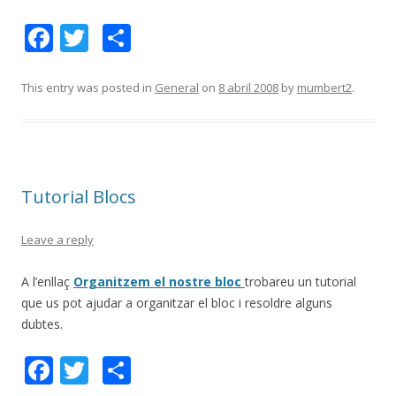
F
T
C
ac
w
o
e
itt
m
This entry was posted in
General
on
8 abril 2008
by
mumbert2
.
b
er
p
o
ar
o
te
Tutorial Blocs
k
ix
Leave a reply
A l’enllaç
Organitzem el nostre bloc
trobareu un tutorial
que us pot ajudar a organitzar el bloc i resoldre alguns
dubtes.
F
T
C