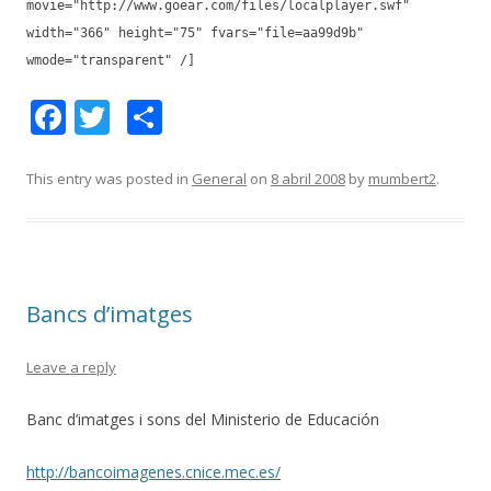
movie="http://www.goear.com/files/localplayer.swf"
width="366" height="75" fvars="file=aa99d9b"
wmode="transparent" /]
F
T
C
ac
w
o
e
itt
m
This entry was posted in
General
on
8 abril 2008
by
mumbert2
.
b
er
p
o
ar
o
te
Bancs d’imatges
k
ix
Leave a reply
Banc d’imatges i sons del Ministerio de Educación
http://bancoimagenes.cnice.mec.es/