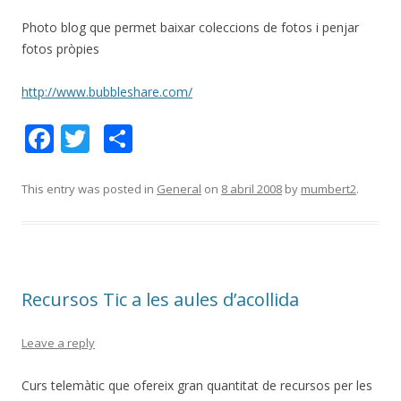
Photo blog que permet baixar coleccions de fotos i penjar
fotos pròpies
http://www.bubbleshare.com/
F
T
C
ac
w
o
e
itt
m
This entry was posted in
General
on
8 abril 2008
by
mumbert2
.
b
er
p
o
ar
o
te
Recursos Tic a les aules d’acollida
k
ix
Leave a reply
Curs telemàtic que ofereix gran quantitat de recursos per les