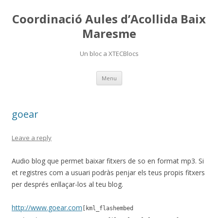
Coordinació Aules d’Acollida Baix
Maresme
Un bloc a XTECBlocs
Skip
Menu
to
content
goear
Leave a reply
Audio blog que permet baixar fitxers de so en format mp3. Si
et registres com a usuari podràs penjar els teus propis fitxers
per després enllaçar-los al teu blog.
http://www.goear.com
[kml_flashembed