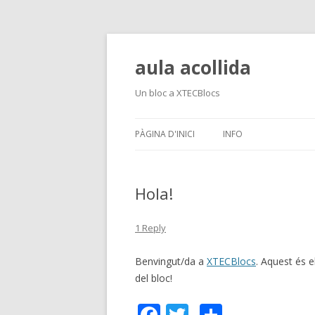
aula acollida
Un bloc a XTECBlocs
PÀGINA D'INICI
INFO
Hola!
1 Reply
Benvingut/da a
XTECBlocs
. Aquest és e
del bloc!
F
T
C