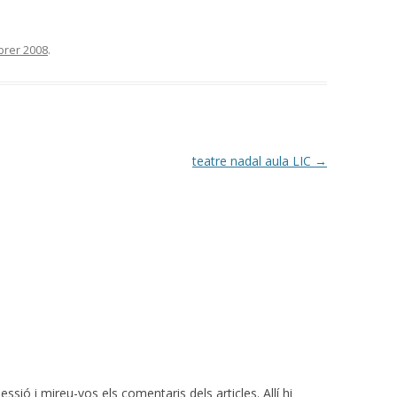
brer 2008
.
teatre nadal aula LIC
→
essió i mireu-vos els comentaris dels articles. Allí hi