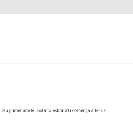
Skip
to
content
l teu primer article. Edita’l o esborra’l i comença a fer ús