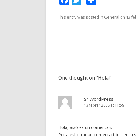
ac
w
o
e
itt
m
This entry was posted in
General
on
13 fe
b
er
p
o
ar
o
te
k
ix
Post
navigation
One thought on “
Hola!
”
Sr WordPress
13 febrer 2008 at 11:59
Hola, això és un comentari.
Per a esborrar un comentari, inicieu la s