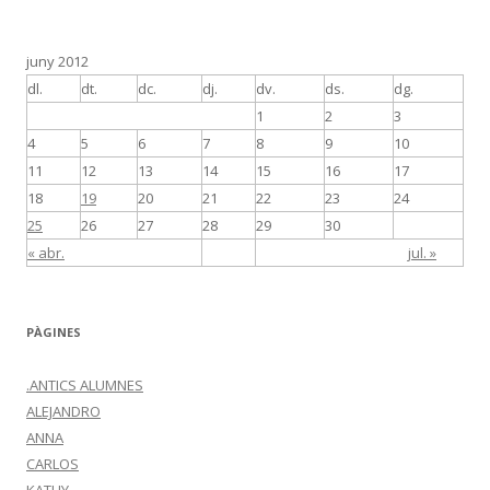
juny 2012
dl.
dt.
dc.
dj.
dv.
ds.
dg.
1
2
3
4
5
6
7
8
9
10
11
12
13
14
15
16
17
18
19
20
21
22
23
24
25
26
27
28
29
30
« abr.
jul. »
PÀGINES
.ANTICS ALUMNES
ALEJANDRO
ANNA
CARLOS