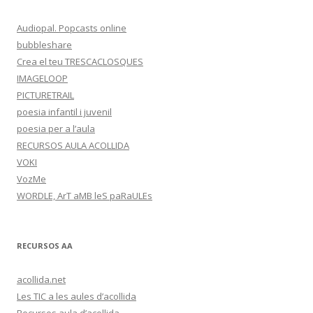
Audiopal. Popcasts online
bubbleshare
Crea el teu TRESCACLOSQUES
IMAGELOOP
PICTURETRAIL
poesia infantil i juvenil
poesia per a l’aula
RECURSOS AULA ACOLLIDA
VOKI
VozMe
WORDLE, ArT aMB leS paRaULEs
RECURSOS AA
acollida.net
Les TIC a les aules d’acollida