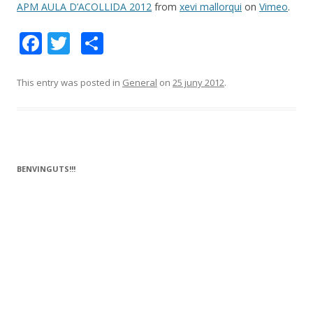
APM AULA D’ACOLLIDA 2012
from
xevi mallorqui
on
Vimeo
.
F
T
C
ac
w
o
e
itt
m
This entry was posted in
General
on
25 juny 2012
.
b
er
p
o
ar
o
te
k
ix
BENVINGUTS!!!