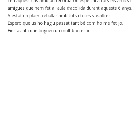
I en aquest cas amb un recordatori especial a tots els amics i
amigues que hem fet a l’aula d’acollida durant aquests 6 anys.
A estat un plaer treballar amb tots i totes vosaltres.
Espero que us ho hagiu passat tant bé com ho me fet jo.
Fins aviat i que tingueu un molt bon estiu.