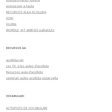
poesia infantil i juvenil
poesia per a l’aula
RECURSOS AULA ACOLLIDA
VOKI
VozMe
WORDLE, ArT aMB leS paRaULEs
RECURSOS AA
acollida.net
Les TIC a les aules d’acollida
Recursos aula d’acollida
seminari aules acollida ciutat vella
VOCABULARI
ACTIVITATS DE VOCABULARI