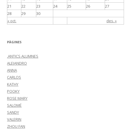
21
22
23
24
25
26
27
28
29
30
« oct.
des. »
PÀGINES
.ANTICS ALUMNES
ALEJANDRO
ANNA
CARLOS
KATHY
POOKY
ROSE MARY
SALOMÉ
SANDY
VALERIN
ZHOU FAN