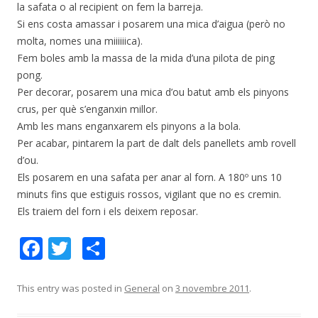
la safata o al recipient on fem la barreja.
Si ens costa amassar i posarem una mica d’aigua (però no
molta, nomes una miiiiiica).
Fem boles amb la massa de la mida d’una pilota de ping
pong.
Per decorar, posarem una mica d’ou batut amb els pinyons
crus, per què s’enganxin millor.
Amb les mans enganxarem els pinyons a la bola.
Per acabar, pintarem la part de dalt dels panellets amb rovell
d’ou.
Els posarem en una safata per anar al forn. A 180º uns 10
minuts fins que estiguis rossos, vigilant que no es cremin.
Els traiem del forn i els deixem reposar.
F
T
C
ac
w
o
e
itt
m
This entry was posted in
General
on
3 novembre 2011
.
b
er
p