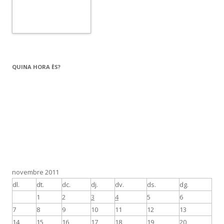
QUINA HORA ÈS?
novembre 2011
dl.
dt.
dc.
dj.
dv.
ds.
dg.
1
2
3
4
5
6
7
8
9
10
11
12
13
14
15
16
17
18
19
20