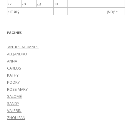
27
28
29
30
« març
juny »
PÀGINES
.ANTICS ALUMNES
ALEJANDRO
ANNA
CARLOS
KATHY
POOKY
ROSE MARY
SALOMÉ
SANDY
VALERIN
ZHOU FAN