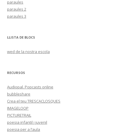
paraules
paraules 2
paraules 3
LLISTA DE BLOCS
wed de la nostra escola
RECURSOS
Audiopal. Popcasts online
bubbleshare
Crea el teu TRESCACLOSQUES
IMAGELOOP
PICTURETRAIL
poesia infantil i juvenil
poesia per a l’aula