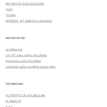
RECURSOS AULA ACOLLIDA
VOKI
VozMe
WORDLE, ArT aMB leS paRaULEs
RECURSOS AA
acollida.net
Les TIC a les aules d’acollida
Recursos aula d’acollida
seminari aules acollida ciutat vella
VOCABULARI
ACTIVITATS DE VOCABULARI
EL MERCAT
GALÍ