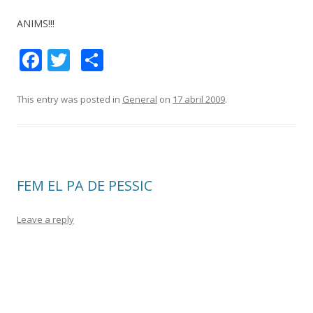
ANIMS!!!
F
T
C
ac
w
o
e
itt
m
This entry was posted in
General
on
17 abril 2009
.
b
er
p
o
ar
o
te
FEM EL PA DE PESSIC
k
ix
Leave a reply