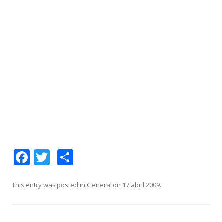
F
T
C
ac
w
o
e
itt
m
This entry was posted in
General
on
17 abril 2009
.
b
er
p
o
ar