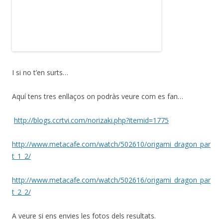
I si no t’en surts…
Aquí tens tres enllaços on podràs veure com es fan…
http://blogs.ccrtvi.com/norizaki.php?itemid=1775
http://www.metacafe.com/watch/502610/origami_dragon_par
t_1_2/
http://www.metacafe.com/watch/502616/origami_dragon_par
t_2_2/
A veure si ens envies les fotos dels resultats.