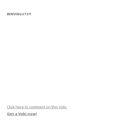
o
te
k
ix
BENVINGUTS!!!
Click here to comment on this Voki.
Get a Voki now!