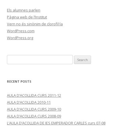
Els alumnes parlen
Pàgina web de l’Institut
Vern no és sinònim de clorofil·la
WordPress.com
WordPress.org
S
e
a
r
RECENT POSTS
c
h
AULA D’ACOLLIDA CURS 2011-12
f
AULA D’ACOLLIDA 2010-11
o
AULA D’ACOLLIDA CURS 2009-10
r
AULA D’ACOLLIDA CURS 2008-09
:
L’AULA D’ACOLLIDA DE IES EMPERADOR CARLES curs 07-08