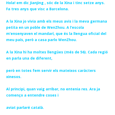
Hola! em dic Jianjing , sóc de la Xina i tinc setze anys.
Fa tres anys que visc a Barcelona.
A la Xina jo vivia amb els meus avis i la meva germana
petita en un poble de WenZhou. A l’escola
m’ensenyaven el mandarí, que és la llengua oficial del
meu país, però a casa parlo WenZhou.
A la Xina hi ha moltes llengües (més de 56). Cada regió
en parla una de diferent,
però en totes fem servir els mateixos caràcters
xinesos.
Al principi, quan vaig arribar, no entenia res. Ara ja
començo a entendre coses i
aviat parlaré català.