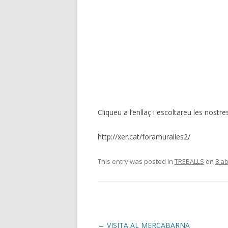
Cliqueu a l’enllaç i escoltareu les nostres
http://xer.cat/foramuralles2/
This entry was posted in
TREBALLS
on
8 ab
Post
←
VISITA AL MERCABARNA