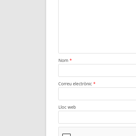
Nom
*
Correu electrònic
*
Lloc web