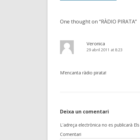
navigation
One thought on “
RÀDIO PIRATA
”
Veronica
29 abril 2011 at 8:23
M’encanta ràdio pirata!
Deixa un comentari
L'adreça electrònica no es publicarà
Els
Comentari