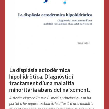
La displàsia ectodèrmica
hipohidròtica. Diagnòstic i
tractament d´una malaltia
minoritària abans del naixement.
Autoria: Nagore Zaurin El motiu principal que m’ha
portat a fer aquest treball és la difusió d’una malaltia
minoritària relacionada amb la genètica que és al que