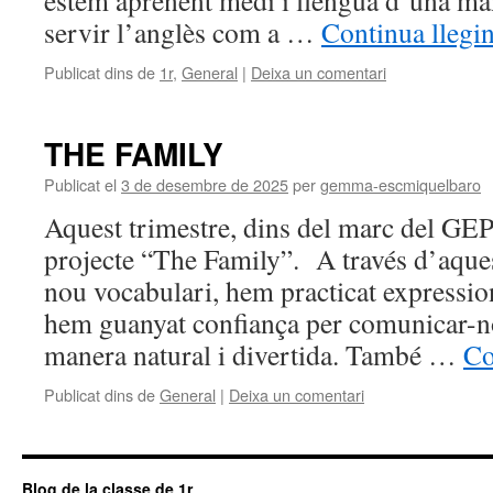
estem aprenent medi i llengua d’una man
servir l’anglès com a …
Continua llegi
Publicat dins de
1r
,
General
|
Deixa un comentari
THE FAMILY
Publicat el
3 de desembre de 2025
per
gemma-escmiquelbaro
Aquest trimestre, dins del marc del GEP,
projecte “The Family”. A través d’aques
nou vocabulari, hem practicat expressions
hem guanyat confiança per comunicar-n
manera natural i divertida. També …
Co
Publicat dins de
General
|
Deixa un comentari
Blog de la classe de 1r