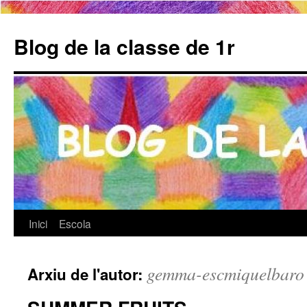
Blog de la classe de 1r
Inici
Escola
Vés
al
gemma-escmiquelbaro
Arxiu de l'autor:
contingut