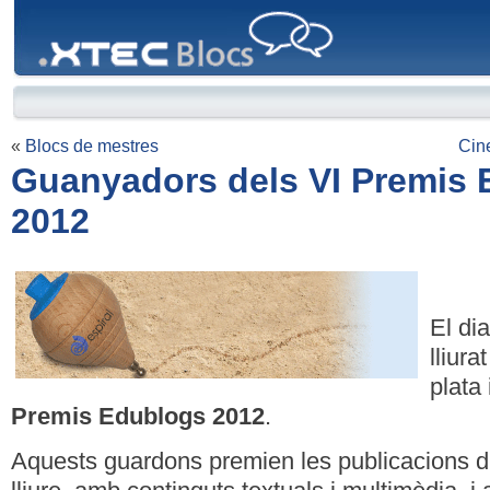
XTEC
Blocs
«
Blocs de mestres
Cin
Guanyadors dels VI Premis
2012
El di
lliura
plata
Premis Edublogs 2012
.
Aquests guardons premien les publicacions di