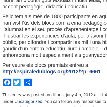
lliure, amb continguts textuals i multimèdia, 
accent pedagògic, didàctic i educatiu.
Felicitem als més de 1800 participants en aqu
han vist l’ús dels blocs com a eina pedagògic
l’alumnat en el seu procés d’aprenentatge i 
il·lustrar les experiències d’aula, per afavorir l
públic, per difondre i compartir les mil i una hi
gaudir d’un entorn educatiu lliure i amable. I
enhorabona molt especialment als guanyador
Per veure els blocs premiats entreu a:
http://espiraledublogs.org/2012/?p=6661
Facebook
Twitter
Comparteix
This entry was posted on dilluns, juny 4th, 2012 at 11:4
under
Uncategorized
. You can follow any responses to 