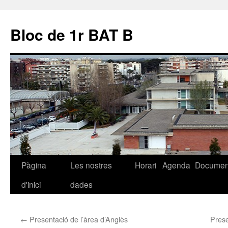
Bloc de 1r BAT B
Pàgina
Les nostres
Horari
Agenda
Documen
Vés
d'inici
dades
al
contingut
←
Presentació de l’àrea d’Anglès
Prese