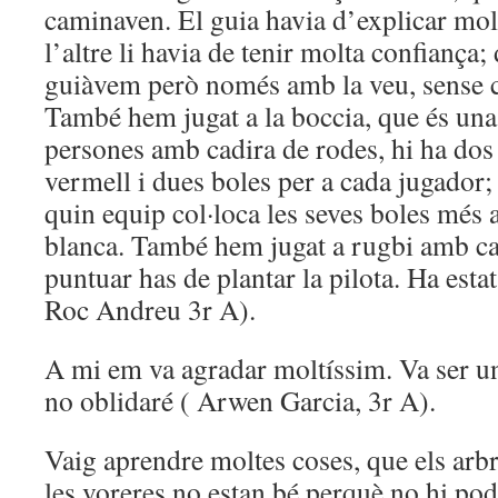
caminaven. El guia havia d’explicar mol
l’altre li havia de tenir molta confiança;
guiàvem però només amb la veu, sense co
També hem jugat a la boccia, que és una
persones amb cadira de rodes, hi ha dos e
vermell i dues boles per a cada jugador;
quin equip col·loca les seves boles més a
blanca. També hem jugat a rugbi amb cad
puntuar has de plantar la pilota. Ha estat
Roc Andreu 3r A).
A mi em va agradar moltíssim. Va ser u
no oblidaré ( Arwen Garcia, 3r A).
Vaig aprendre moltes coses, que els arbr
les voreres no estan bé perquè no hi pod