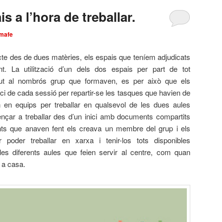
s a l’hora de treballar.
mafe
cte des de dues matèries, els espais que teníem adjudicats
nt. La utilització d’un dels dos espais per part de tot
gut al nombrós grup que formaven, es per això que els
ici de cada sessió per repartir-se les tasques que havien de
en en equips per treballar en qualsevol de les dues aules
ar a treballar des d’un inici amb documents compartits
ts que anaven fent els creava un membre del grup i els
poder treballar en xarxa i tenir-los tots disponibles
es diferents aules que feien servir al centre, com quan
 a casa.