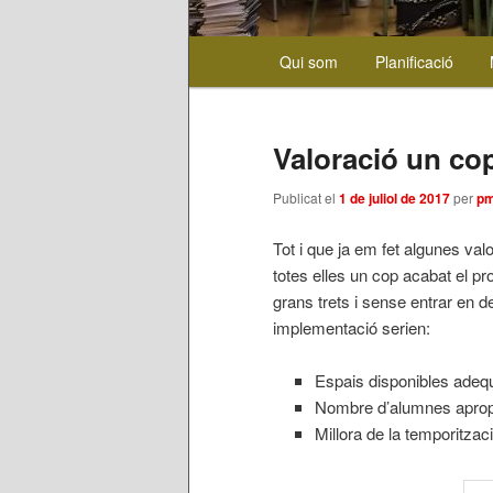
Menú
Qui som
Planificació
Aneu
Aneu
principal
al
al
Valoració un cop
contingut
contingut
Publicat el
1 de juliol de 2017
per
pm
principal
secundari
Tot i que ja em fet algunes valo
totes elles un cop acabat el pr
grans trets i sense entrar en d
implementació serien:
Espais disponibles adeq
Nombre d’alumnes aprop
Millora de la temporitzac