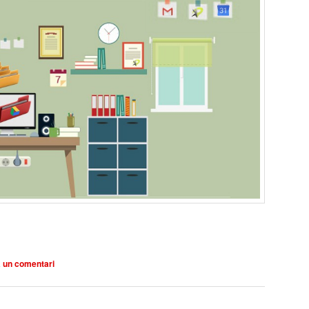
arteix
 un comentari