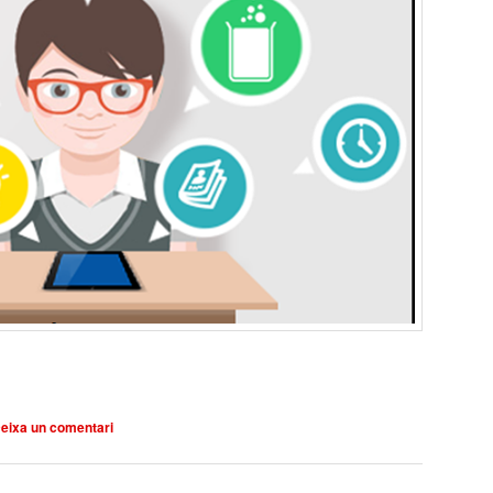
arteix
eixa un comentari