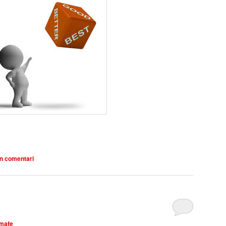
arteix
n comentari
mafe