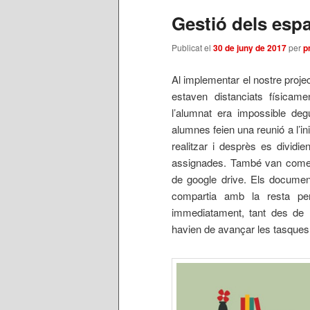
Gestió dels espai
Publicat el
30 de juny de 2017
per
p
Al implementar el nostre proje
estaven distanciats físicame
l’alumnat era impossible de
alumnes feien una reunió a l’in
realitzar i desprès es dividi
assignades. També van començ
de google drive. Els documen
compartia amb la resta per 
immediatament, tant des de l
havien de avançar les tasques