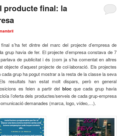
producte final: la
resa
mambril
final s’ha fet dintre del marc del projecte d’empresa de
da grup havia de fer. El projecte d’empresa constava de 7
parlava de publicitat i és (com ja s’ha comentat en altres
t objecte d’aquest projecte de col·laboració. Els projectes
n cada grup ha pogut mostrar a la resta de la classe la seva
Els resultats han estat molt dispars, però en general
osicions es feien a partir del
bloc
que cada grup havia
cloïa l’oferta dels productes/serveis de cada grup-empresa
e comunicació demanades (marca, logo, vídeo,…).