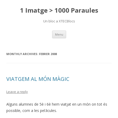
1 Imatge > 1000 Paraules
Un bloc a XTECBlocs
Skip
Menu
to
content
MONTHLY ARCHIVES:
FEBRER 2008
VIATGEM AL MÓN MÀGIC
Leave a reply
Alguns alumnes de 5è i 6è hem viatjat en un món on tot és
possible, com a les pel.licules.