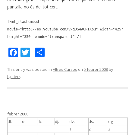
pantalla no és del tot cert.
[kml_flashembed
movie="http://es.youtube.com/v/gDS4AGRIXpQ" width="425"
height="350" wmode="transparent" /]
F
T
C
ac
w
o
e
itt
m
This entry was posted in
Altres Cursos
on
5 febrer 2008
by
lgutierr
.
b
er
p
o
ar
o
te
k
ix
febrer 2008
dl.
dt.
dc.
dj.
dv.
ds.
dg.
1
2
3