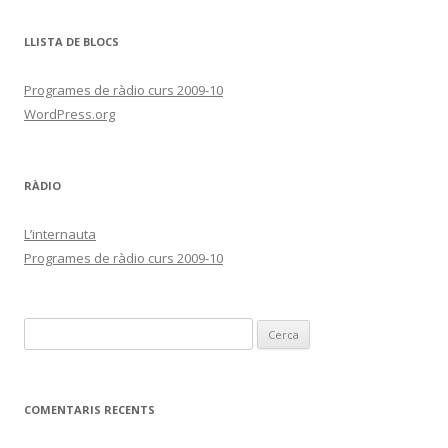
LLISTA DE BLOCS
Programes de ràdio curs 2009-10
WordPress.org
RÀDIO
L’internauta
Programes de ràdio curs 2009-10
C
e
r
c
COMENTARIS RECENTS
a