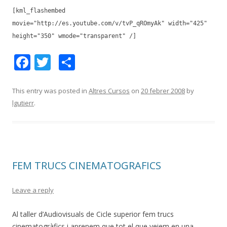
[kml_flashembed
movie="http://es.youtube.com/v/tvP_qROmyAk" width="425"
height="350" wmode="transparent" /]
F
T
C
ac
w
o
e
itt
m
This entry was posted in
Altres Cursos
on
20 febrer 2008
by
lgutierr
.
b
er
p
o
ar
o
te
k
ix
FEM TRUCS CINEMATOGRAFICS
Leave a reply
Al taller d’Audiovisuals de Cicle superior fem trucs
cinematogràfics i aprenem que tot el que veiem en una