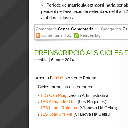
Període de
matrícula extraordinària
per al
pendent de l’avaluació de setembre: del 8 al 
ambdós inclosos.
Comentaris
Sense Comentaris »
Categories
Ge
Comentaris RSS
Retroenllaç
PREINSCRIPCIÓ ALS CICLES 
mcolille
| 6 març 2014
-Aneu a l
´enllaç
per veure l’ oferta.
– Cicles formatius a la comarca:
IES Can Puig
: Gestió Administrativa
IES Alexandre Galí
(Les Roquetes)
IES LLuc i Rafecas
(Vilanova i la Geltrú)
IES Joaquim Mi
r (Vilanova i la Geltrú