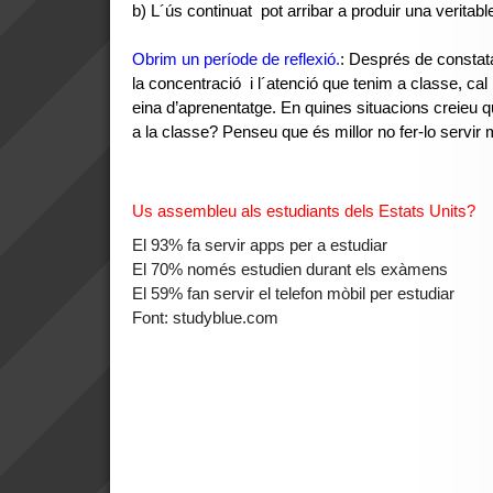
b) L´ús continuat pot arribar a produir una verita
Obrim un període de reflexió.
: Després de constata
la concentració i l´atenció que tenim a classe, c
eina d’aprenentatge. En quines situacions creieu q
a la classe? Penseu que és millor no fer-lo servir
Us assembleu als estudiants dels Estats Units?
El 93% fa servir apps per a estudiar
El 70% només estudien durant els exàmens
El 59% fan servir el telefon mòbil per estudiar
Font: studyblue.com