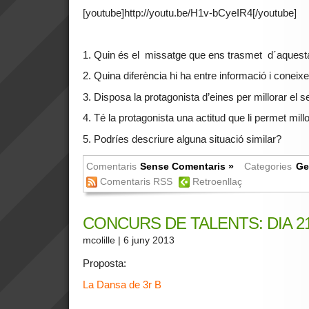
[youtube]http://youtu.be/H1v-bCyeIR4[/youtube]
1. Quin és el missatge que ens trasmet d´aquesta
2. Quina diferència hi ha entre informació i conei
3. Disposa la protagonista d’eines per millorar el
4. Té la protagonista una actitud que li permet mil
5. Podríes descriure alguna situació similar?
Comentaris
Sense Comentaris »
Categories
Ge
Comentaris RSS
Retroenllaç
CONCURS DE TALENTS: DIA 2
mcolille
| 6 juny 2013
Proposta:
La Dansa de 3r B