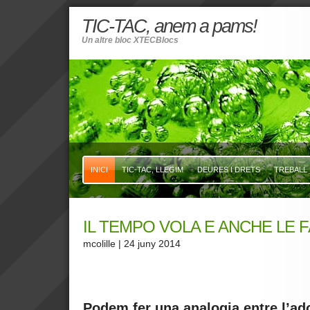
TIC-TAC, anem a pams!
Un altre bloc XTECBlocs
INICI
TIC-TAC, LLEGIM
DEURES I DRETS
TREBALL 
IL TEMPO VOLA E ANCHE LE 
mcolille
| 24 juny 2014
Podem fer una analogia entre l’ad