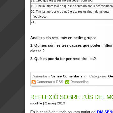
18. Crec que els altres no em veuen com soc.
19. Tinc la impressió de que els altres no són sincers/sincer
20. Tinc la impressió de què els altres es riuen de mi quan
m’equivoco.
21.
Analitza els resultats en petits grups:
1.
Quines són les tres causes que poden influir
classe ?
2.
Què es podria fer per resoldre-les?
Comentaris
Sense Comentaris »
Categories
Ge
Comentaris RSS
Retroenllaç
REFLEXIÓ SOBRE L’ÚS DEL MÒ
mcolille
| 2 maig 2013
En la sessió de tutoria on vam parlar del
DIA SEN