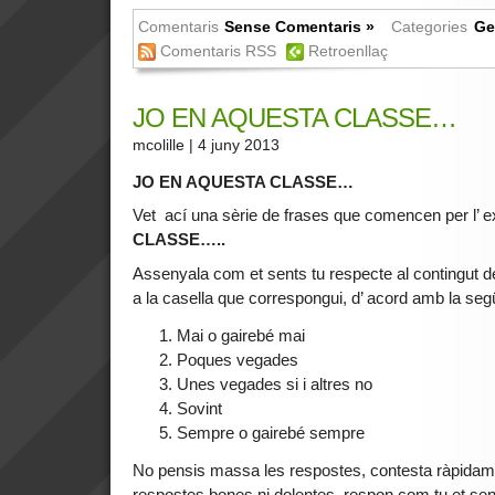
Comentaris
Sense Comentaris »
Categories
Ge
Comentaris RSS
Retroenllaç
JO EN AQUESTA CLASSE…
mcolille
| 4 juny 2013
JO EN AQUESTA CLASSE…
Vet ací una sèrie de frases que comencen per l’ 
CLASSE…..
Assenyala com et sents tu respecte al contingut d
a la casella que correspongui, d’ acord amb la segü
Mai o gairebé mai
Poques vegades
Unes vegades si i altres no
Sovint
Sempre o gairebé sempre
No pensis massa les respostes, contesta ràpidamen
respostes bones ni dolentes, respon com tu et sen