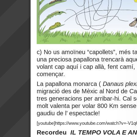
c) No us amoïneu “capollets”, més t
una preciosa papallona trencarà aque
volant cap aquí i cap allà, fent camí, 
començar.
La papallona monarca (
Danaus ple
migració des de Mèxic al Nord de Ca
tres generacions per arribar-hi. Cal 
molt valenta per volar 800 Km sense 
gaudiu de l’ espectacle!
[youtube]https://www.youtube.com/watch?v=-V1q
Recordeu
IL TEMPO VOLA E A