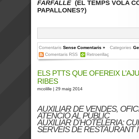
FARFALLE
(EL TEMPS VOLA C
PAPALLONES?)
Comentaris
Sense Comentaris »
Categories
Ge
Comentaris RSS
Retroenllaç
ELS PTTS QUE OFEREIX L’A
RIBES
mcolille
| 29 maig 2014
AUXILIAR DE VENDES, OFICI
ATENCIÓ AL PÚBLIC
AUXILIAR D’HOTELERIA: CUI
SERVEIS DE RESTAURANT I