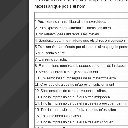
necessari que posis el nom.
1.Puc expressar amb llibertat les meves idees
2. Puc expressar amb llibertat els meus sentiments.
3. No admeto idees diferents a les meves
4. Gaudeixo quan me´n adono que els altres em coneixen
5.Estic amoïnat/amoïnada per el que els altres puguin pensa
6.M´hi sento a gust.
7. Em sento sol/sola.
8. Em relaciono només amb poques persones de la classe
9. Semblo diferent a com jo sóc realment
10. Em sento insegur/insegura de mi mateix/mateixa.
11. Crec que els altres no m’aprecien suficientment
12. Sóc conscient de com em veuen els altres.
13. Tinc la impressió de què els altres m’ignoren.
14. Tinc la impressió de què els altres es preocupen per mi.
15. Tinc la impressió de què els altres no m’escolten.
16. En sento nerviós/nerviosa.
17. Tinc la impressió de què els altres em critiquen.