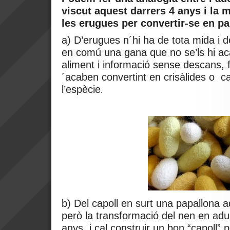
viscut aquest darrers 4 anys i la 
les erugues per convertir-se en p
a) D’erugues n´hi ha de tota mida i de
en comú una gana que no se’ls hi ac
aliment i informació sense descans, f
´acaben convertint en crisàlides o c
l’espècie
.
b) Del capoll en surt una papallona a
però la transformació del nen en adu
anys, i cal construir un bon “capoll” pe