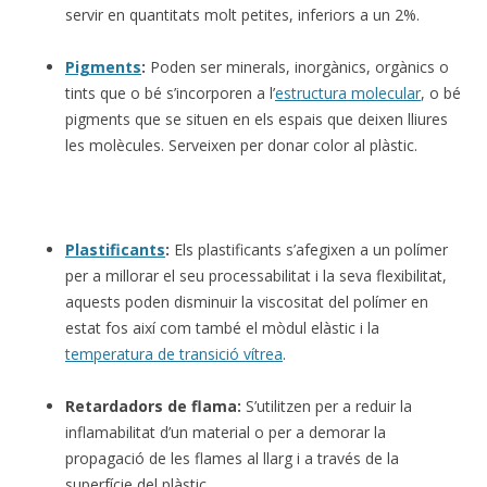
servir en quantitats molt petites, inferiors a un 2%.
Pigments
:
Poden ser minerals, inorgànics, orgànics o
tints que o bé s’incorporen a l’
estructura molecular
, o bé
pigments que se situen en els espais que deixen lliures
les molècules. Serveixen per donar color al plàstic.
Plastificants
:
Els plastificants s’afegixen a un polímer
per a millorar el seu processabilitat i la seva flexibilitat,
aquests poden disminuir la viscositat del polímer en
estat fos així com també el mòdul elàstic i la
temperatura de transició vítrea
.
Retardadors de flama:
S’utilitzen per a reduir la
inflamabilitat d’un material o per a demorar la
propagació de les flames al llarg i a través de la
superfície del plàstic.