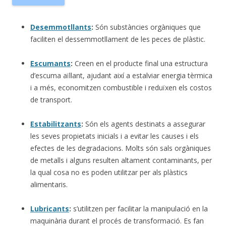
Desemmotllants
:
Són substàncies orgàniques que
faciliten el dessemmotllament de les peces de plàstic.
Escumants
:
Creen en el producte final una estructura
d’escuma aïllant, ajudant així a estalviar energia tèrmica
i a més, economitzen combustible i reduïxen els costos
de transport.
Estabilitzants
:
Són els agents destinats a assegurar
les seves propietats inicials i a evitar les causes i els
efectes de les degradacions. Molts són sals orgàniques
de metalls i alguns resulten altament contaminants, per
la qual cosa no es poden utilitzar per als plàstics
alimentaris.
Lubricants
:
s’utilitzen per facilitar la manipulació en la
maquinària durant el procés de transformació. Es fan