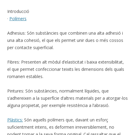
Introducció
·
Polímers
Adhesius: Són substàncies que combinen una alta adhesió i
una alta cohesió, el que els permet unir dues o més cossos
per contacte superficial.
Fibres: Presenten alt mòdul d’elasticitat i baixa extensibilitat,
el que permet confeccionar teixits les dimensions dels quals
romanen estables.
Pintures: Són substàncies, normalment líquides, que
s’adhereixen a la superfície d’altres materials per a atorgar-los
alguna propietat, per exemple resistència a l’abrasió.
Plàstics:
Són aquells polímers que, davant un esforç
suficientment intens, es deformen irreversiblement, no
podent tornar a la seva forma original. Cal ressaltar que el