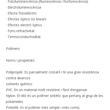
· Fotoluminescència (fluorescència i fosforescència)
· Electroluminescència
· Efecte fotoelèctric
· Efectes òptics no linears
· Efectes electró òptics
· Foto-refractivitat
· Termoconductividtat
Polímers
Noms i propietats
Polipropilè. Es parcialment cristal·lí i té una gran resistència
contra diversos
solvents químics.
PVC. En un material molt resistent i fàcil d’enganxar.
Nylon. El niló és un polímer sintètic que pertany al grup de les
poliamides.
Polietilè. Es el polímer més simple i més comú.