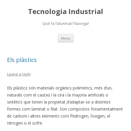
Tecnologia Industrial
Què fa l’alumnat? Navega!
Skip
Menu
to
content
Els plàstics
Leave a reply
Els plàstics són materials orgànics polimèrics, més d’un,
naturals com el cautxú i la cira i la majoria artificials o
sintètics que tenen la propietat
d’adaptar-se a distintes
formes com laminat o filat. Son compostos fonamentalment
de carboni i altres elements com l’hidrogen, l’oxigen, el
nitrogen o el sofre.