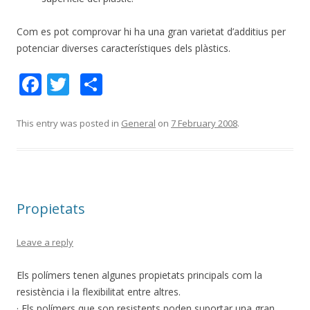
Com es pot comprovar hi ha una gran varietat d’additius per
potenciar diverses característiques dels plàstics.
F
T
S
ac
w
h
e
itt
ar
This entry was posted in
General
on
7 February 2008
.
b
er
e
o
o
Propietats
k
Leave a reply
Els polímers tenen algunes propietats principals com la
resistència i la flexibilitat entre altres.
· Els polímers que son resistents poden suportar una gran