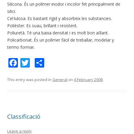
Silicona. És un polímer inodor i incolor fet principalment de
silici.
Cel·lulosa. Es bastant rígid y absorbeix les substancies.
Polièster. Es suau, brillant i resistent.
Poliuretà. Té una baixa densitat i es molt bon aïllant.
Policarbonat. És un polímer fàcil de treballar, modelar y
termo formar.
F
T
S
ac
w
h
e
itt
ar
This entry was posted in
General
on
4 February 2008
.
b
er
e
o
o
Classificació
k
Leave a reply