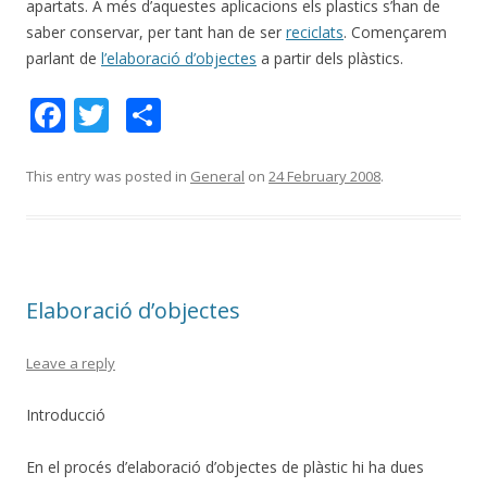
apartats. A més d’aquestes aplicacions els plastics s’han de
saber conservar, per tant han de ser
reciclats
. Començarem
parlant de
l’elaboració d’objectes
a partir dels plàstics.
F
T
S
ac
w
h
e
itt
ar
This entry was posted in
General
on
24 February 2008
.
b
er
e
o
o
Elaboració d’objectes
k
Leave a reply
Introducció
En el procés d’elaboració d’objectes de plàstic hi ha dues