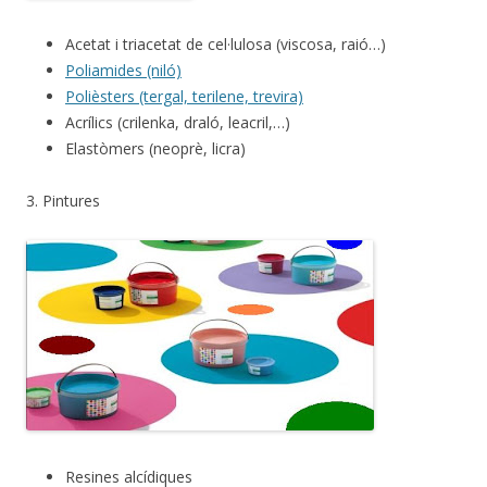
Acetat i triacetat de cel·lulosa (viscosa, raió…)
Poliamides (niló)
Polièsters (tergal, terilene, trevira)
Acrílics (crilenka, draló, leacril,…)
Elastòmers (neoprè, licra)
3. Pintures
Resines alcídiques