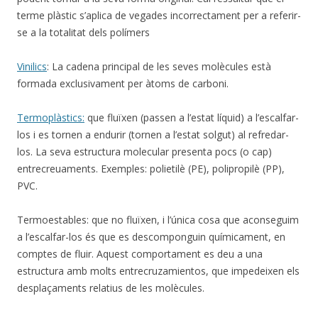
terme plàstic s’aplica de vegades incorrectament per a referir-
se a la totalitat dels polímers
Vinilics
: La cadena principal de les seves molècules està
formada exclusivament per àtoms de carboni.
Termoplàstics:
que fluïxen (passen a l’estat líquid) a l’escalfar-
los i es tornen a endurir (tornen a l’estat solgut) al refredar-
los. La seva estructura molecular presenta pocs (o cap)
entrecreuaments. Exemples: polietilè (PE), polipropilè (PP),
PVC.
Termoestables: que no fluïxen, i l’única cosa que aconseguim
a l’escalfar-los és que es descomponguin químicament, en
comptes de fluir. Aquest comportament es deu a una
estructura amb molts entrecruzamientos, que impedeixen els
desplaçaments relatius de les molècules.