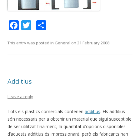
F
T
S
ac
w
h
e
itt
ar
This entry was posted in
General
on
21 February 2008
.
b
er
e
o
o
Additius
k
Leave a reply
Tots els plàstics comercials contenen
additius
. Els additius
són necessaris per a obtenir un material que sigui susceptible
de ser utilitzat finalment, la quantitat d’opcions disponibles
d’aquests additius és impressionant, però els fabricants han