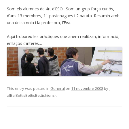
Som els alumnes de 4rt d’ESO. Som un grup força curiós,
d’uns 13 membres, 11 pastenagues i 2 patata. Resumin amb
una única noia i la profesora, l’Eva.
Aquí trobareu les pràctiques que anem realitzan, informació,
enllaços d’interés…
This entry was posted in
General
on
11 novembre 2008
by
-
alBalBettisBettisBettishions-
.