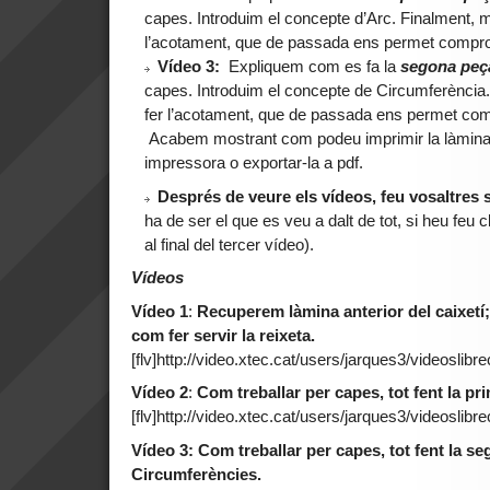
capes. Introduim el concepte d’Arc. Finalment,
l’acotament, que de passada ens permet comprov
Vídeo 3:
Expliquem com es fa la
segona peç
capes. Introduim el concepte de Circumferènci
fer l’acotament, que de passada ens permet com
Acabem mostrant com podeu imprimir la làmina 
impressora o exportar-la a pdf.
Després de veure els vídeos, feu vosaltres s
ha de ser el que es veu a dalt de tot, si heu feu cl
al final del tercer vídeo).
Vídeos
Vídeo 1
:
Recuperem làmina anterior del caixetí;
com fer servir la reixeta.
[flv]http://video.xtec.cat/users/jarques3/videoslibre
Vídeo 2
:
Com treballar per capes, tot fent la p
[flv]http://video.xtec.cat/users/jarques3/videoslibrec
Vídeo 3: Com treballar per capes, tot fent la s
Circumferències.