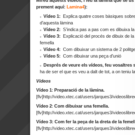
Mireu aquests videos, i feu la làmina que se u
prement aquí:
Lamina4
):
Vídeo 1:
Explica quatre coses bàsiques sobre 
d’aquesta làmina
Vídeo 2:
S’indica pas a pas com es dibuixa la
Vídeo 3:
Explicació del procés de dibuix de la 
femella
Vídeo 4:
Com dibuixar un sistema de 2 politg
Vídeo 5:
Com dibuixar una peça d’unió
Després de veure els vídeos, feu vosaltres s
ha de ser el que es veu a dalt de tot, a on teniu 
Vídeos
Vídeo 1
:
Preparació de la làmina.
[flv]http://video.xtec.cat/users/jarques3/videoslibre
Vídeo 2
:
Com dibuixar una femella.
[flv]http://video.xtec.cat/users/jarques3/videoslibrec
Vídeo 3: Com fer la peça de la dreta de la femel
[flv]http://video.xtec.cat/users/jarques3/videoslibrec