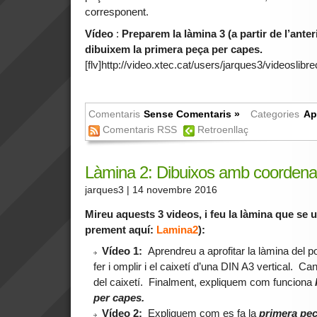
corresponent.
Vídeo
:
Preparem la làmina 3 (a partir de l’anteri
dibuixem la primera peça per capes.
[flv]http://video.xtec.cat/users/jarques3/videoslibre
Comentaris
Sense Comentaris »
Categories
Ap
Comentaris RSS
Retroenllaç
Làmina 2: Dibuixos amb coorden
jarques3
| 14 novembre 2016
Mireu aquests 3 videos, i feu la làmina que se
prement aquí:
Lamina2
):
Vídeo 1:
Aprendreu a aprofitar la làmina del po
fer i omplir i el caixetí d’una DIN A3 vertical. 
del caixetí. Finalment, expliquem com funciona
l
per capes.
Vídeo 2:
Expliquem com es fa la
primera pe