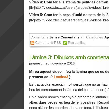
Vídeo 4: Com fer el sistema de politges de tran
[flv]http://video.xtec.cat/users/jarques3/videoslibreca
Vídeo 5: Com fer la peça d’unió de sota de la l
[flv]http://video.xtec.cat/users/jarques3/videoslibre
Comentaris
Sense Comentaris »
Categories
Ap
Comentaris RSS
Retroenllaç
Làmina 3: Dibuixos amb coordena
jarques3
| 28 novembre 2016
Mireu aquest video, i feu la làmina que se us 
prement aquí:
Lamina3
):
Es tracta d’un exercici molt senzill, que no us hau
heu fet correctament la làmina del post anterior (L
En el vídeo només ensenyo a preparar la làmina i 
altres dues peces les heu de fer vosaltres. Recorde
peça allà en les coordenades a on toca, i dibuixeu 