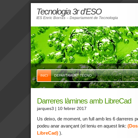
Tecnologia 3r d’ESO
IES Enric Borràs – Departament de Tecnologia
INICI
DEPARTAMENT TECNO
Darreres làmines amb LibreCad
jarques3
| 10 febrer 2017
Us deixo, de moment, un full amb les 6 darreres p
podeu anar avançant
(el teniu en aquest link:
(Dos
LibreCad)
).