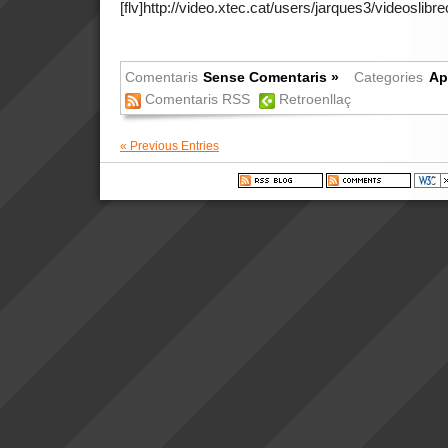
[flv]http://video.xtec.cat/users/jarques3/videoslibrec
Comentaris
Sense Comentaris »
Categories
Ap
Comentaris RSS
Retroenllaç
« Previous Entries