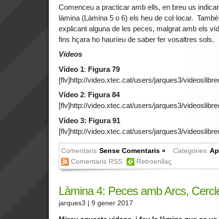
Comenceu a practicar amb ells, en breu us indicaré
làmina (Làmina 5 o 6) els heu de col·locar. Tambè
explicant alguna de les peces, malgrat amb els víd
fins hçara ho hauríeu de saber fer vosaltres sols.
Vídeos
Vídeo 1
:
Figura 79
[flv]http://video.xtec.cat/users/jarques3/videoslibre
Vídeo 2
:
Figura 84
[flv]http://video.xtec.cat/users/jarques3/videoslibre
Vídeo 3: Figura 91
[flv]http://video.xtec.cat/users/jarques3/videoslibre
Comentaris
Sense Comentaris »
Categories
Ap
Comentaris RSS
Retroenllaç
Làmina 4: Peces amb Arcs, Cercles
jarques3
| 9 gener 2017