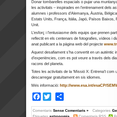
Donar tombarelles espacials o pujar una muntany
les activitats – inspirades en l’entrenament dels a
alumnes i professors d’Alemanya, Àustria, Bèlgic
Estats Units, França, Itàlia, Japó, Països Baixos,
Unit.
L’esforç i l’entusiasme dels equips que prenen par
reflectit en els centenars de fotografies, vídeos i 
anat publicant a la pàgina web del projecte
www.tr
Aquest desafiament s’ha convertit en un autèntic in
d’experiències, com es pot veure a través dels diar
racons del planeta.
Totes les activitats de la ‘Missió X: Entrena’t com
descarregar gratuïtament en sis idiomes.
Més informació:
http://www.esa.int/esaCP/SE
Facebook
Twitter
Comparteix
Comentaris
Sense Comentaris »
Categories
Ge
Etiquetes
astronomia
Comentaris RSS
R