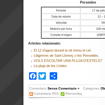
Perseides
Període
17 de juli
Data de màxim
12 – 
Velocitat
59
Meteors per hora
100 me
Cometa d’origen
109P/S
Articles relacionats:
El 12 d’agost durant la nit mireu el cel.
Llàgrimes de Sant Llorenç o les Perseides.
VOLS ESCOLTAR UNA PLUJA D’ESTELS?
La pluja de les Lírides
Facebook
Twitter
Comparteix
Comentaris
Sense Comentaris »
Categories
Ob
Comentaris RSS
Retroenllaç