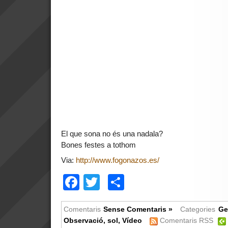
El que sona no és una nadala?
Bones festes a tothom
Via:
http://www.fogonazos.es/
Facebook
Twitter
Comparteix
Comentaris
Sense Comentaris »
Categories
Ge
Observació
,
sol
,
Vídeo
Comentaris RSS