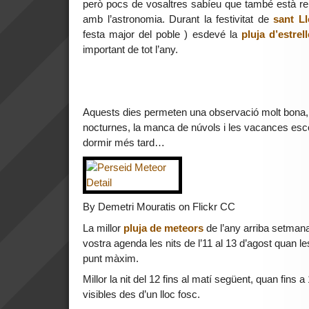
però pocs de vosaltres sabíeu que també està re
amb l’astronomia. Durant la festivitat de
sant L
festa major del poble ) esdevé la
pluja d’estrel
important de tot l’any.
Aquests dies permeten una observació molt bona,
nocturnes, la manca de núvols i les vacances esc
dormir més tard…
By Demetri Mouratis on Flickr CC
La millor
pluja de meteors
de l’any arriba setman
vostra agenda les nits de l’11 al 13 d’agost quan l
punt màxim.
Millor la nit del 12 fins al matí següent, quan fins 
visibles des d’un lloc fosc.