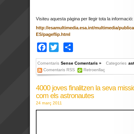
Visiteu aquesta pàgina per llegir tota la informació:
http://esamultimedia.esa.int/multimedia/public
ES/pageflip.html
Facebook
Twitter
Comparteix
Comentaris
Sense Comentaris »
Categories
as
Comentaris RSS
Retroenllaç
4000 joves finalitzen la seva miss
com els astronautes
24 març 2011