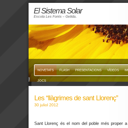
El Sistema Solar
Escola Les Fonts – Gelida.
NOVETATS
FLASH
PRESENTACIONS
VÍDEOS
I
JOCS
Les “llàgrimes de sant Llorenç”
30 juliol 2012
Sant Llorenç és el nom del poble més proper a 