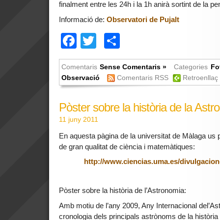
finalment entre les 24h i la 1h anirà sortint de la 
Informació de:
Observatori de Pujalt
Facebook
Twitter
Comparteix
Comentaris
Sense Comentaris »
Categories
Fo
Observació
Comentaris RSS
Retroenllaç
Pòster sobre la història de la Ast
11 juny 2011
En aquesta pàgina de la universitat de Màlaga us
de gran qualitat de ciència i matemàtiques:
http://www.ciencias.uma.es/divulgacion-
Pòster sobre la història de l’Astronomia:
Amb motiu de l’any 2009, Any Internacional del’As
cronologia dels principals astrònoms de la històri