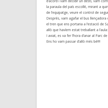
d’acord i vam decidir un destí, vam come
la paraula del país escollit, mirant a qui
de l’equipatge, veure el control de segur
Després, vam agafar el bus llençadora 
el tren que ens portaria a l’estació de 
allò que havíem estat treballant a l’aula:
I aviat, es va fer l’hora d’anar al Parc d
Ens ho vam passar d’allò més bé!!!!