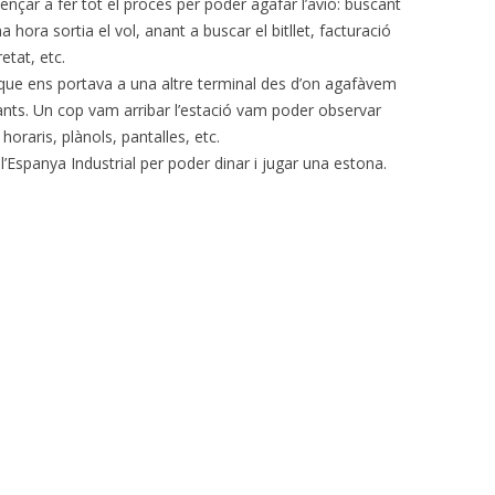
nçar a fer tot el procés per poder agafar l’avió: buscant
na hora sortia el vol, anant a buscar el bitllet, facturació
etat, etc.
que ens portava a una altre terminal des d’on agafàvem
Sants. Un cop vam arribar l’estació vam poder observar
 horaris, plànols, pantalles, etc.
e l’Espanya Industrial per poder dinar i jugar una estona.