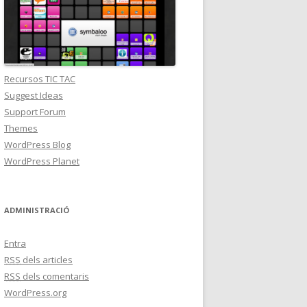
Recursos TIC TAC
Suggest Ideas
Support Forum
Themes
WordPress Blog
WordPress Planet
ADMINISTRACIÓ
Entra
RSS
dels articles
RSS
dels comentaris
WordPress.org