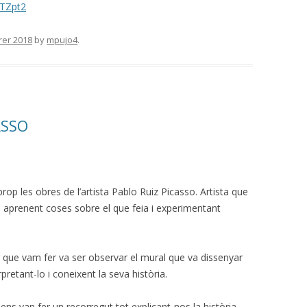
uTZpt2
rer 2018
by
mpujo4
.
ASSO
op les obres de l’artista Pablo Ruiz Picasso. Artista que
, aprenent coses sobre el que feia i experimentant
 que vam fer va ser observar el mural que va dissenyar
rpretant-lo i coneixent la seva història.
ens van fer un recorregut tot explicant-nos la història