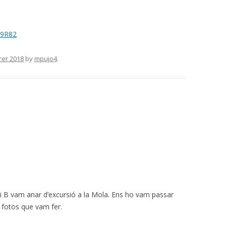
29R82
rer 2018
by
mpujo4
.
A i B vam anar d’excursió a la Mola. Ens ho vam passar
s fotos que vam fer.