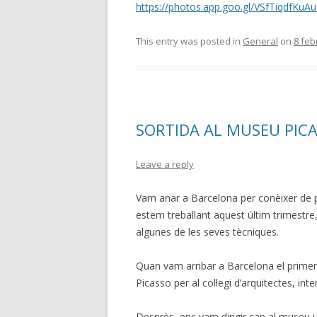
https://photos.app.goo.gl/VSfTiqdfKuA
This entry was posted in
General
on
8 feb
SORTIDA AL MUSEU PIC
Leave a reply
Vam anar a Barcelona per conèixer de pr
estem treballant aquest últim trimestre
algunes de les seves tècniques.
Quan vam arribar a Barcelona el primer
Picasso per al col·legi d’arquitectes, inte
Desprès, ens vam dirigir cap al museu i 