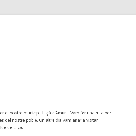
Skip
to
content
 el nostre municipi, Lliçà d’Amunt. Vam fer una ruta per
es del nostre poble. Un altre dia vam anar a visitar
lde de Lliçà.