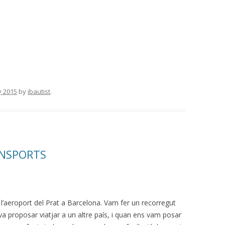
y 2015
by
ibautist
.
ANSPORTS
 l’aeroport del Prat a Barcelona. Vam fer un recorregut
va proposar viatjar a un altre país, i quan ens vam posar