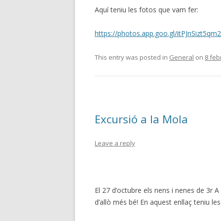
Aquí teniu les fotos que vam fer:
https://photos.app.goo.gl/itPJnSizt5qm
This entry was posted in
General
on
8 feb
Excursió a la Mola
Leave a reply
El 27 d’octubre els nens i nenes de 3r 
d’allò més bé! En aquest enllaç teniu le