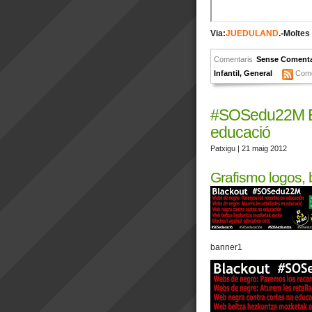
Via:
JUEDULAND
.-Moltes
Comentaris
Sense Comenta
Infantil
,
General
Come
#SOSedu22M Bla
educació
Patxigu
| 21 maig 2012
Grafismo logos,
banner1