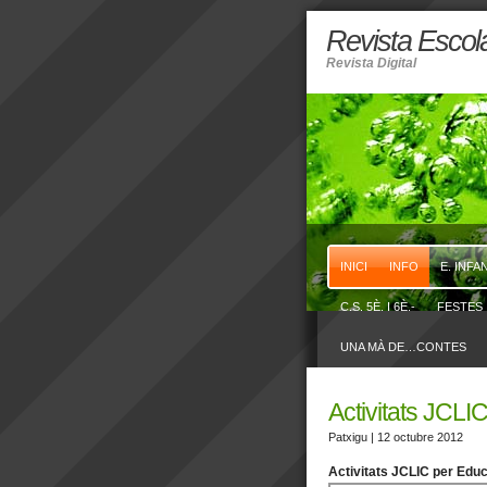
Revista Escola
Revista Digital
INICI
INFO
E. INFA
C.S. 5È. I 6È.-
FESTES 
UNA MÀ DE…CONTES
Activitats JCLIC
Patxigu
| 12 octubre 2012
Activitats JCLIC per Educa