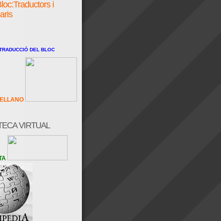
loc:Traductors i
aris
 TRADUCCIÓ DEL BLOC
ELLANO
TECA VIRTUAL
TA