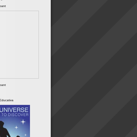
ipant
ipant
 Educativa