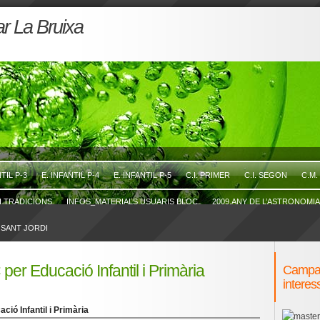
r La Bruixa
NTIL P-3
E. INFANTIL P-4
E. INFANTIL P-5
C.I. PRIMER
C.I. SEGON
C.M.
I TRADICIONS
INFOS_MATERIALS USUARIS BLOC
2009.ANY DE L’ASTRONOMIA!
SANT JORDI
 per Educació Infantil i Primària
Campan
interes
ció Infantil i Primària