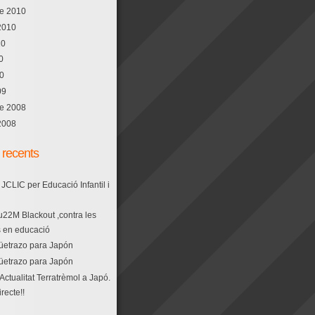
e 2010
2010
10
0
10
09
e 2008
2008
s recents
s JCLIC per Educació Infantil i
2M Blackout ,contra les
s en educació
etrazo para Japón
etrazo para Japón
Actualitat Terratrèmol a Japó.
recte!!