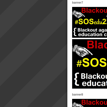
banner7
banner8