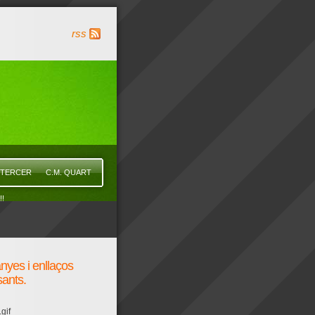
rss
 TERCER
C.M. QUART
!
yes i enllaços
sants.