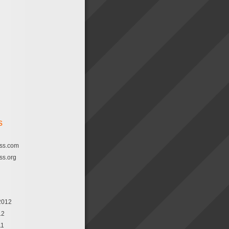
s
ss.com
ss.org
2012
12
11