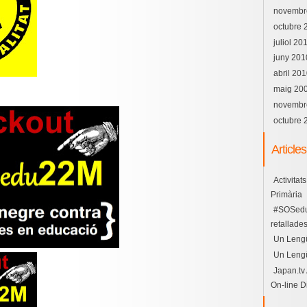
novembr
octubre 
juliol 20
juny 201
abril 20
maig 20
novembr
octubre 
Article
Activitat
Primària
#SOSedu2
retallade
Un Lengü
Un Lengü
Japan.tv 
On-line Di