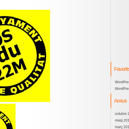
Favorit
WordPre
WordPre
Arxius
octubre 
maig 20
març 20