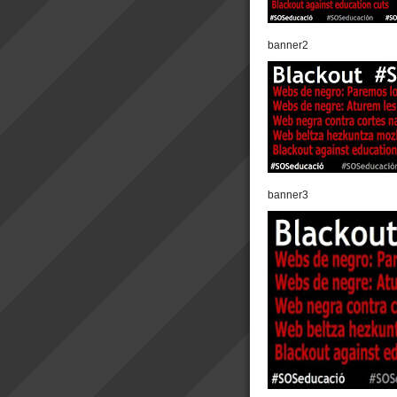
banner2
banner3