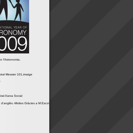
e l'Astronomia.
iral Messier 101,imatge
.
ral-Xarxa Social
 d'anglès.-Moltes Gràcies a M.Escoi