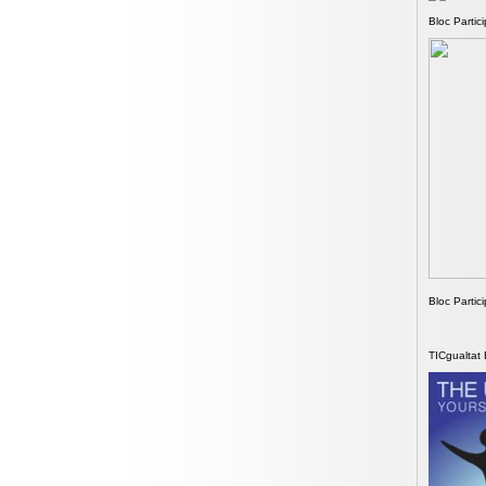
Bloc Partic
Bloc Partic
TICgualtat