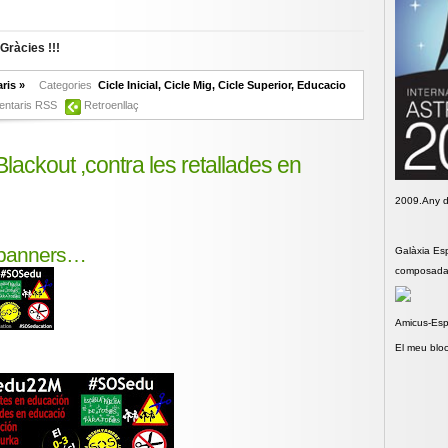
 Gràcies !!!
ris »
Categories
Cicle Inicial
,
Cicle Mig
,
Cicle Superior
,
Educacio
ntaris RSS
Retroenllaç
ckout ,contra les retallades en
2009.Any d
 banners…
Galàxia Esp
composada
Amicus-Espi
El meu bloc