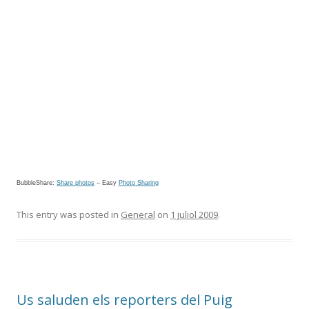
BubbleShare:
Share photos
–
Easy
Photo Sharing
This entry was posted in
General
on
1 juliol 2009
.
Us saluden els reporters del Puig