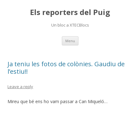
Els reporters del Puig
Un bloc a XTECBlocs
Skip
Menu
to
content
Ja teniu les fotos de colònies. Gaudiu de
l’estiu!!
Leave a reply
Mireu que bé ens ho vam passar a Can Miqueló…