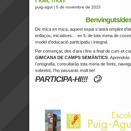
puig-agut
| 5 de novembre de 2015
Benvinguts/des
De mica en mica, aquest espai s’anirà omplint d’i
enllaços, iniciatives… en fi, de tota mena de
cose
model d’educació participatiu i integral.
Per començar, des d’ara i fins a final de curs et co
GIMCANA DE CAMPS SEMÀNTICS
. Aprendràs 
l’ortografia, consultaràs tota mena de fonts, navega
sobretot, t’ho passaràs molt bé!
PARTICIPA-HI!!! 🙄