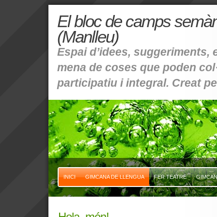
El bloc de camps semànt
(Manlleu)
Espai d’idees, suggeriments, en
mena de coses que poden col·
participatiu i integral. Creat
INICI
GIMCANA DE LLENGUA
FER TEATRE
GIMCAN
Hola, món!