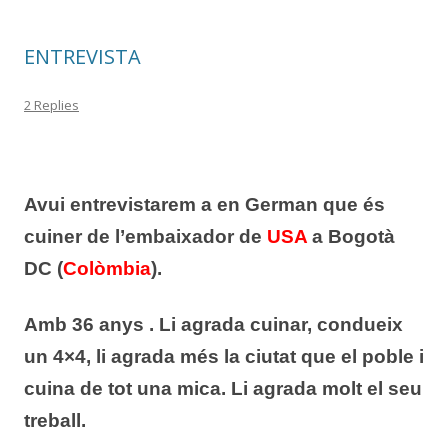
o
ar
o
te
ENTREVISTA
k
ix
2 Replies
Avui entrevistarem a en German que és
cuiner de l’embaixador de
USA
a Bogotà
DC (
Colòmbia
).
Amb 36 anys . Li agrada cuinar, condueix
un 4×4, li agrada més la ciutat que el poble i
cuina de tot una mica. Li agrada molt el seu
treball.