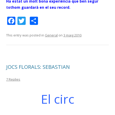
Ha estat un molt bona experiència que ben segur
tothom guardarà en el seu record.
F
T
C
ac
w
o
e
itt
m
This entry was posted in
General
on
3 maig 2010
.
b
er
p
o
ar
o
te
JOCS FLORALS: SEBASTIAN
k
ix
7 Replies
El circ