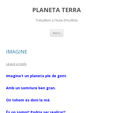
PLANETA TERRA
Treballem a l’Aula d’Acollida
Skip
Menu
to
content
IMAGINE
Leave a reply
Imagina’t un planeta ple de gent.
Amb un somriure ben gran.
On tohom es doni la mà.
És un somni? Podria ser realitat?