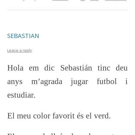
e
itt
m
b
er
p
o
ar
o
te
SEBASTIAN
k
ix
Leave a reply
Hola em dic Sebastián tinc deu
anys m’agrada jugar futbol i
estudiar.
El meu color favorit és el verd.