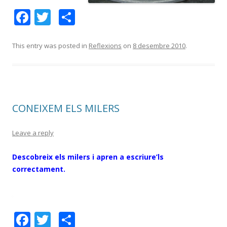
F
T
C
ac
w
o
e
itt
m
This entry was posted in
Reflexions
on
8 desembre 2010
.
b
er
p
o
ar
o
te
CONEIXEM ELS MILERS
k
ix
Leave a reply
Descobreix els milers i apren a escriure’ls
correctament.
F
T
C