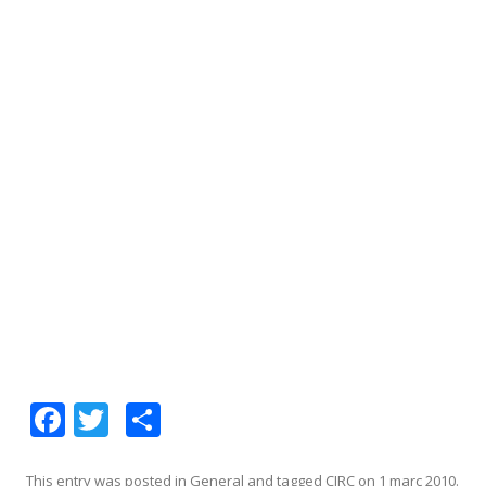
F
T
C
ac
w
o
This entry was posted in
General
and tagged
CIRC
on
1 març 2010
.