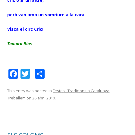
cric o a un altre,
però van amb un somriure a la cara.
Visca el circ Cric!
Tamara Rios
F
T
C
ac
w
o
e
itt
m
This entry was posted in
Festes i Tradicions a Catalunya
,
Treballem
on
26 abril 2010
.
b
er
p
o
ar
o
te
k
ix