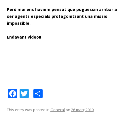
Però mai ens haviem pensat que puguessin arribar a
ser agents especials protagonitzant una missió
impossible.
Endavant video!!
F
T
C
ac
w
o
e
itt
m
This entry was posted in
General
on
26 març 2010
.
b
er
p