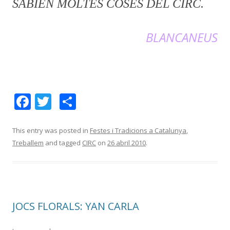
SABIEN MOLTES COSES DEL CIRC.
BLANCANEUS
F
T
C
ac
w
o
e
itt
m
This entry was posted in
Festes i Tradicions a Catalunya
,
Treballem
and tagged
CIRC
on
26 abril 2010
.
b
er
p
o
ar
o
te
k
ix
JOCS FLORALS: YAN CARLA