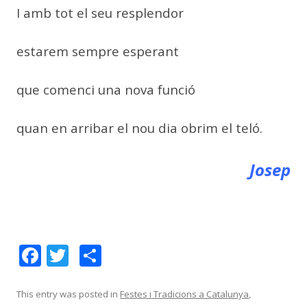
I amb tot el seu resplendor
estarem sempre esperant
que comenci una nova funció
quan en arribar el nou dia obrim el teló.
Josep
F
T
C
ac
w
o
e
itt
m
This entry was posted in
Festes i Tradicions a Catalunya
,