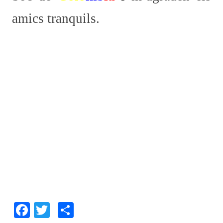
amics tranquils.
F
T
C