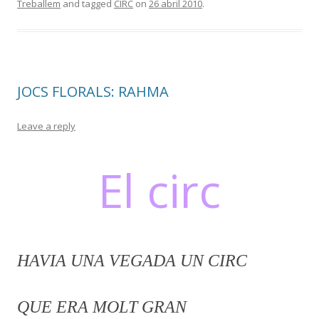
Treballem
and tagged
CIRC
on
26 abril 2010
.
b
er
p
o
ar
o
te
k
ix
JOCS FLORALS: RAHMA
Leave a reply
El circ
HAVIA UNA VEGADA UN CIRC
QUE ERA MOLT GRAN