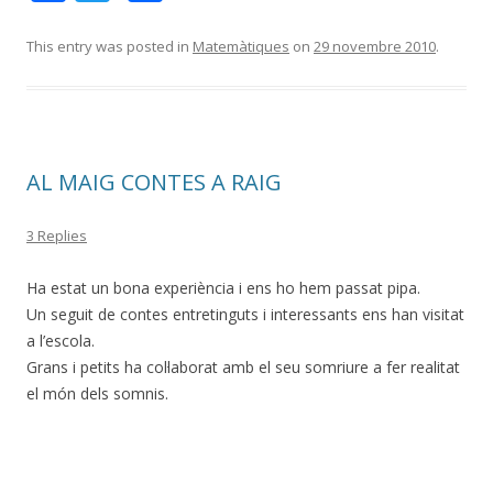
ac
w
o
e
itt
m
This entry was posted in
Matemàtiques
on
29 novembre 2010
.
b
er
p
o
ar
o
te
AL MAIG CONTES A RAIG
k
ix
3 Replies
Ha estat un bona experiència i ens ho hem passat pipa.
Un seguit de contes entretinguts i interessants ens han visitat
a l’escola.
Grans i petits ha col·laborat amb el seu somriure a fer realitat
el món dels somnis.