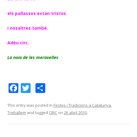
els pallassos estan tristos
i nosaltres també.
Adéu circ.
La noia de les meravelles
F
T
C
ac
w
o
e
itt
m
This entry was posted in
Festes i Tradicions a Catalunya
,
Treballem
and tagged
CIRC
on
26 abril 2010
.
b
er
p
o
ar
o
te