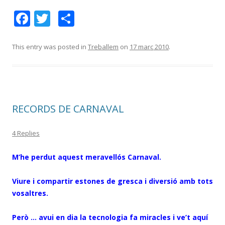
F
T
C
ac
w
o
e
itt
m
This entry was posted in
Treballem
on
17 març 2010
.
b
er
p
o
ar
o
te
RECORDS DE CARNAVAL
k
ix
4 Replies
M’he perdut aquest meravellós Carnaval.
Viure i compartir estones de gresca i diversió amb tots
vosaltres.
Però … avui en dia la tecnologia fa miracles i ve’t aquí