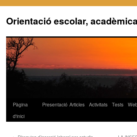
Orientació escolar, acadèmica
Pàgina
Presentació
Articles
Activitats
Tests
We
Vés
d'inici
al
contingut
←
Rànquing d’inserció laboral per estudis
LA INSE